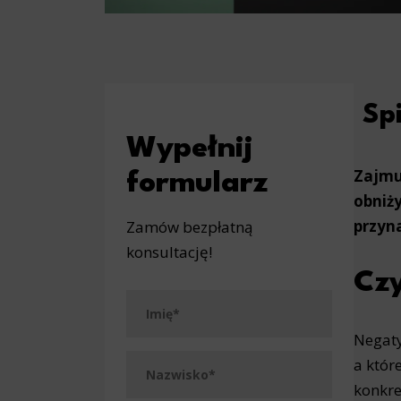
Spi
Wypełnij
Zajmu
formularz
obniży
przyna
Zamów bezpłatną
konsultację!
Czy
Negaty
a któr
konkre