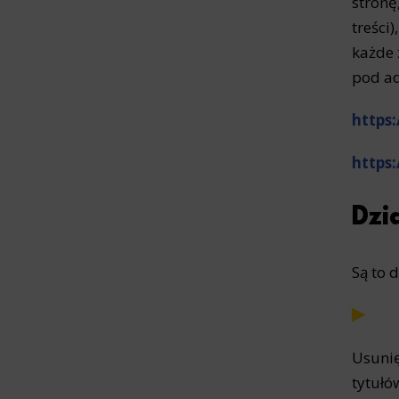
stronę
treści
każde 
pod a
https
https
Dzi
Są to 
Usunię
tytułó