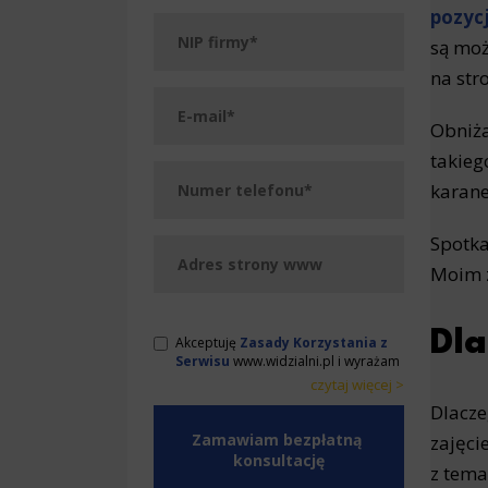
pozyc
są moż
na str
Obniża
takieg
karane
Spotka
Moim z
Dla
Akceptuję
Zasady Korzystania z
Serwisu
www.widzialni.pl i wyrażam
zgodę na przetwarzanie przez
czytaj więcej >
WeNet Group S.A., WeNet sp. z o.o.,
< zwiń
< zwiń
Dlacze
WebWave sp. z o.o. udostępnionych
przeze mnie danych osobowych na
zajęci
warunkach opisanych w Zasadach.
z tema
Oświadczam, że są mi znane cele