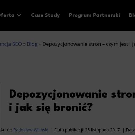
ferta
Case Study
Program Partnerski
Bl
encja SEO
»
Blog
»
Depozycjonowanie stron – czym jest i j
Depozycjonowanie stron
i jak się bronić?
Autor:
Radosław Wiliński
Data publikacji:
25 listopada 2017
Data