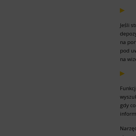
Analyt
Scripts and
create agg
effectivene
Jeśli 
depozy
Marke
na por
Scope respo
pod uw
demographic 
providing h
na wiz
Funkcj
wyszuk
gdy co
inform
Narzęd