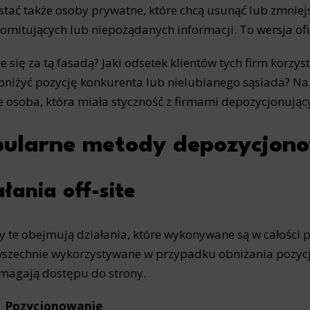
stać także osoby prywatne, które chcą usunąć lub zmniej
mitujących lub niepożądanych informacji. To wersja ofi
e się za tą fasadą? Jaki odsetek klientów tych firm korzys
bniżyć pozycję konkurenta lub nielubianego sąsiada? N
e osoba, która miała styczność z firmami depozycjonując
pularne metody depozycjon
ałania off-site
 te obejmują działania, które wykonywane są w całości 
szechnie wykorzystywane w przypadku obniżania pozycji
magają dostępu do strony.
Pozycjonowanie