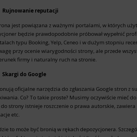
ics
Rujnowanie reputacji
 data used to collect information to analyze site traffic and how users use the site, how they came to the 
regate demographic statistics about users. Analytical cookies and similar technologies allow us to 
ss of actions taken and content presented.
strona jest powiązana z ważnymi portalami, w których uży
cjoner będzie prawdopodobnie próbował wypełnić profi
ting
talach typu Booking, Yelp, Ceneo i w dużym stopniu rece
nsible for displaying personalized ads that may be of interest to the user based on browsing history an
agę przy ocenie wiarygodności strony, ale przede wszy
criteria. Also, third-party files that, in conjunction with files installed while browsing other websites, profi
im or her with the marketing, advertising and retargeting content deemed most appropriate.
erunek firmy i naturalny ruch na stronie.
Skargi do Google
onują oficjalne narzędzia do zgłaszania Google stron z s
iwania. Co? To takie proste? Musimy oczywiście mieć do
 do strony istnieje roszczenie o prawa autorskie, zawie
acje etc.
zie to może być bronią w rękach depozycjonera. Szczeg