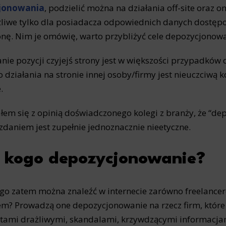
jonowania
, podzielić można na działania off-site oraz on
liwe tylko dla posiadacza odpowiednich danych dostęp
onę. Nim je omówię, warto przybliżyć cele depozycjonowa
nie pozycji czyjejś strony jest w większości przypadków 
o działania na stronie innej osoby/firmy jest nieuczciwą 
.
łem się z opinią doświadczonego kolegi z branży, że “de
daniem jest zupełnie jednoznacznie nieetyczne.
 kogo depozycjonowanie?
go zatem można znaleźć w internecie zarówno freelanceró
em? Prowadzą one depozycjonowanie na rzecz firm, które 
tami drażliwymi, skandalami, krzywdzącymi informacja