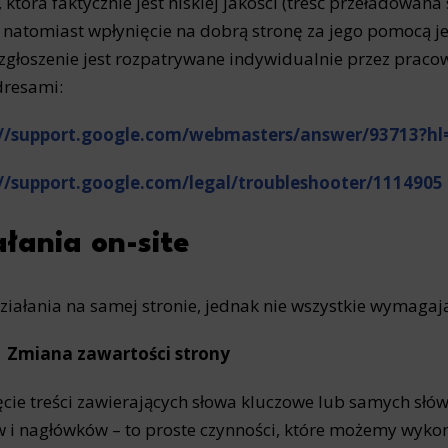
, która faktycznie jest niskiej jakości (treść przeładowa
), natomiast wpłynięcie na dobrą stronę za jego pomocą j
zgłoszenie jest rozpatrywane indywidualnie przez pracown
dresami:
://support.google.com/webmasters/answer/93713?hl
://support.google.com/legal/troubleshooter/1114905
ałania on-site
działania na samej stronie, jednak nie wszystkie wymaga
Zmiana zawartości strony
cie treści zawierających słowa kluczowe lub samych słów 
w i nagłówków – to proste czynności, które możemy wykon