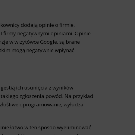
site, and to
measure the
tkownicy dodają opinie o firmie,
l firmy negatywnymi opiniami. Opinie
nzje w wizytówce Google, są brane
d habits and
stkim mogą negatywnie wpłynąć
le the user,
ugestią ich usunięcia z wyników
 takiego zgłoszenia powód. Na przykład
ra złośliwe oprogramowanie, wyłudza
ólnie łatwo w ten sposób wyeliminować