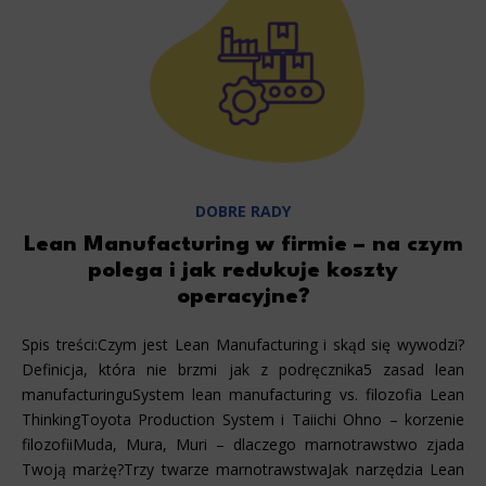
secure access to basic functions such as site navigation and access to specific areas of the website. The website
cannot be properly displayed without this group.
Functionality
This is data used to personalize your use of our website and to remember choices you make while using our website. For
example, we may use functional cookies to remember your language preferences or to remember your login information,
making it easier for you to use the site.
Analytics
Scripts and data used to collect information to analyze site traffic and how users use the site, how they came to the
DOBRE RADY
site, and to create aggregate demographic statistics about users. Analytical cookies and similar technologies allow us
to measure the effectiveness of actions taken and content presented.
Lean Manufacturing w firmie – na czym
polega i jak redukuje koszty
Marketing
operacyjne?
Scope responsible for displaying personalized ads that may be of interest to the user based on browsing history and
habits and demographic criteria. Also, third-party files that, in conjunction with files installed while browsing other
websites, profile the user, providing him or her with the marketing, advertising and retargeting content deemed most
appropriate.
Spis treści:Czym jest Lean Manufacturing i skąd się wywodzi?
Definicja, która nie brzmi jak z podręcznika5 zasad lean
manufacturinguSystem lean manufacturing vs. filozofia Lean
ThinkingToyota Production System i Taiichi Ohno – korzenie
filozofiiMuda, Mura, Muri – dlaczego marnotrawstwo zjada
Twoją marżę?Trzy twarze marnotrawstwaJak narzędzia Lean