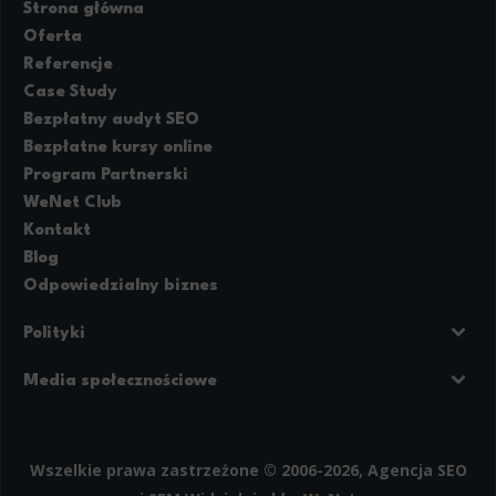
Strona główna
Oferta
Referencje
Case Study
Bezpłatny audyt SEO
Bezpłatne kursy online
Program Partnerski
WeNet Club
Kontakt
Blog
Odpowiedzialny biznes
Polityki
Prywatność
Regulamin strony
Media społecznościowe
Polityka cookies
Facebook
LinkedIn
Instagram
Wszelkie prawa zastrzeżone © 2006-2026, Agencja SEO