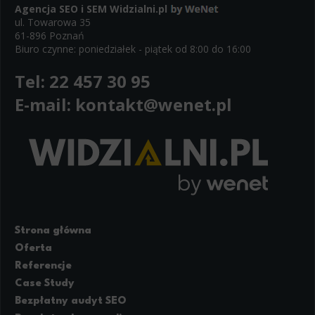
Agencja SEO i SEM
Widzialni.pl
WeNet Group S.A., WeNet sp. z o.o., WebWave sp. z o.o. w
zakresie wyżej wymienionej komunikacji marketingowej może
ul. Towarowa 35
być przeze mnie wycofana w dowolnym czasie, poprzez
61-896 Poznań
kontakt z Działem Obsługi Klienta tel. 22 457 30 95 lub email
Biuro czynne: poniedziałek - piątek od 8:00 do 16:00
kontakt@wenet.pl bez wpływu na zgodność z prawem
przetwarzania, którego dokonano na podstawie zgody
*
przed jej cofnięciem.
Tel:
22 457 30 95
E-mail:
kontakt@wenet.pl
Strona główna
Oferta
Referencje
Case Study
Bezpłatny audyt SEO