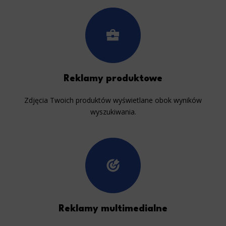
This is data used to personalize your use of our website and to remember choices you make while using our website. For
example, we may use functional cookies to remember your language preferences or to remember your login information,
making it easier for you to use the site.
Analytics
Scripts and data used to collect information to analyze site traffic and how users use the site, how they came to the
site, and to create aggregate demographic statistics about users. Analytical cookies and similar technologies allow us
to measure the effectiveness of actions taken and content presented.
Reklamy produktowe
Marketing
Zdjęcia Twoich produktów wyświetlane obok wyników
Scope responsible for displaying personalized ads that may be of interest to the user based on browsing history and
wyszukiwania.
habits and demographic criteria. Also, third-party files that, in conjunction with files installed while browsing other
websites, profile the user, providing him or her with the marketing, advertising and retargeting content deemed most
appropriate.
Reklamy multimedialne