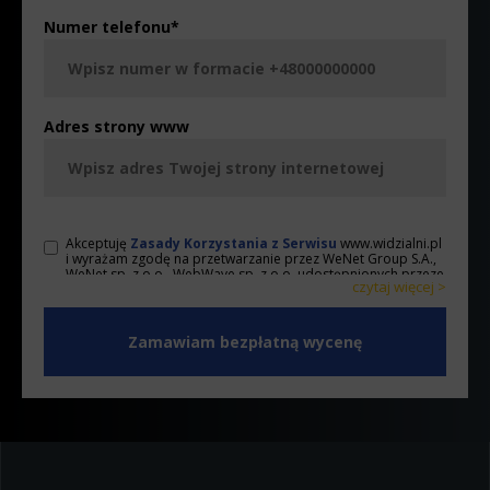
Numer telefonu
*
Adres strony www
Akceptuję
Zasady Korzystania z Serwisu
www.widzialni.pl
i wyrażam zgodę na przetwarzanie przez WeNet Group S.A.,
WeNet sp. z o.o., WebWave sp. z o.o. udostępnionych przeze
czytaj więcej >
mnie danych osobowych na warunkach opisanych w
Zasadach. Oświadczam, że są mi znane cele przetwarzania
< zwiń
danych osobowych oraz moje uprawnienia. Ponadto,
wyrażam zgodę na wykonywanie przez WeNet Group S.A.,
WeNet sp. z o.o., WebWave sp. z o.o. działań w zakresie
marketingu bezpośredniego kierowanych na urządzenia
telekomunikacyjne, w tym w szczególności telefony lub
komputery, których jestem użytkownikiem końcowym oraz
wyrażam zgodę na otrzymywanie od WeNet Group S.A.,
WeNet sp. z o.o., WebWave sp. z o.o. informacji handlowych
za pomocą środków komunikacji elektronicznej, także przy
użyciu automatycznych systemów wywołujących na podane w
niniejszym formularzu: adres poczty elektronicznej lub numer
telefonu. Przyjmuję do wiadomości, że zgoda udzielona