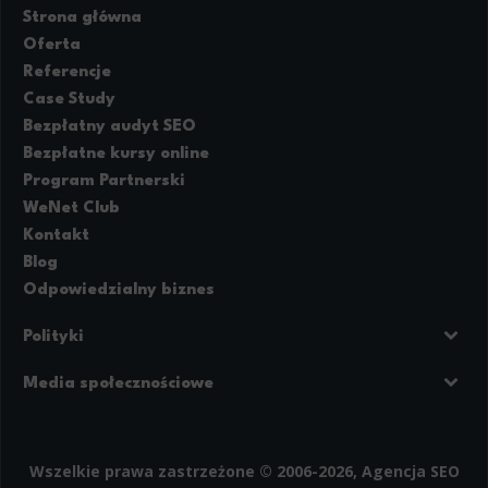
Strona główna
Oferta
Referencje
Case Study
Bezpłatny audyt SEO
Bezpłatne kursy online
Program Partnerski
WeNet Club
Kontakt
Blog
Odpowiedzialny biznes
Polityki
Prywatność
Regulamin strony
Media społecznościowe
Polityka cookies
Facebook
LinkedIn
Instagram
Wszelkie prawa zastrzeżone © 2006-2026, Agencja SEO