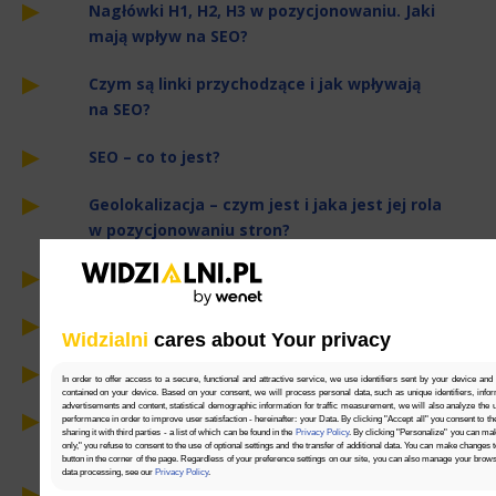
Nagłówki H1, H2, H3 w pozycjonowaniu. Jaki
mają wpływ na SEO?
Czym są linki przychodzące i jak wpływają
na SEO?
SEO – co to jest?
Geolokalizacja – czym jest i jaka jest jej rola
w pozycjonowaniu stron?
6 narzędzi dla specjalisty SEO
ATF i BTF – czym są i co powinny zawierać?
Widzialni
cares about Your privacy
Linkowanie wewnętrzne w pigułce
In order to offer access to a secure, functional and attractive service, we use identifiers sent by your device and
contained on your device. Based on your consent, we will process personal data, such as unique identifiers, infor
advertisements and content, statistical demographic information for traffic measurement, we will also analyze the use
6 pomysłów na wyindeksowanie strony
performance in order to improve user satisfaction - hereinafter: your Data. By clicking "Accept all" you consent to th
sharing it with third parties - a list of which can be found in the
Privacy Policy
. By clicking "Personalize" you can ma
z wyników wyszukiwania
only," you refuse to consent to the use of optional settings and the transfer of additional data. You can make changes 
button in the corner of the page. Regardless of your preference settings on our site, you can also manage your brow
data processing, see our
Privacy Policy
.
Sztuczna inteligencja w procesie