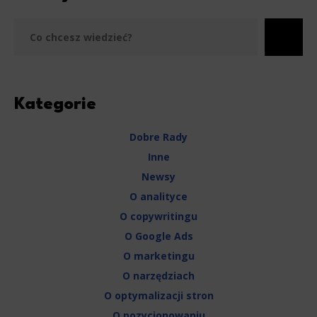
Szu
Kategorie
Dobre Rady
Inne
Newsy
O analityce
O copywritingu
O Google Ads
O marketingu
O narzędziach
O optymalizacji stron
O pozycjonowaniu