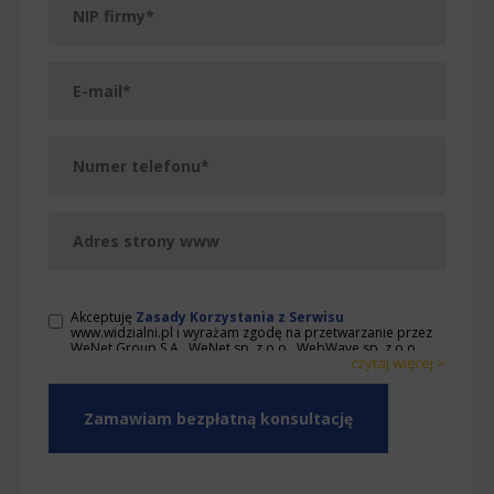
Akceptuję
Zasady Korzystania z Serwisu
www.widzialni.pl i wyrażam zgodę na przetwarzanie przez
WeNet Group S.A., WeNet sp. z o.o., WebWave sp. z o.o.
czytaj więcej >
udostępnionych przeze mnie danych osobowych na
warunkach opisanych w Zasadach. Oświadczam, że są mi
< zwiń
znane cele przetwarzania danych osobowych oraz moje
uprawnienia. Ponadto, wyrażam zgodę na wykonywanie
przez WeNet Group S.A., WeNet sp. z o.o., WebWave sp. z
o.o. działań w zakresie marketingu bezpośredniego
kierowanych na urządzenia telekomunikacyjne, w tym w
szczególności telefony lub komputery, których jestem
użytkownikiem końcowym oraz wyrażam zgodę na