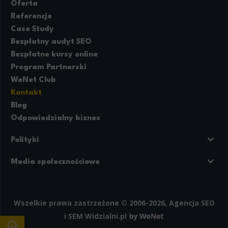
Oferta
Referencje
Case Study
Bezpłatny audyt SEO
Bezpłatne kursy online
Program Partnerski
WeNet Club
Kontakt
Blog
Odpowiedzialny biznes
Polityki
Prywatność
Regulamin strony
Media społecznościowe
Polityka cookies
Facebook
LinkedIn
Instagram
Wszelkie prawa zastrzeżone © 2006-2026, Agencja SEO
i SEM
Widzialni.pl