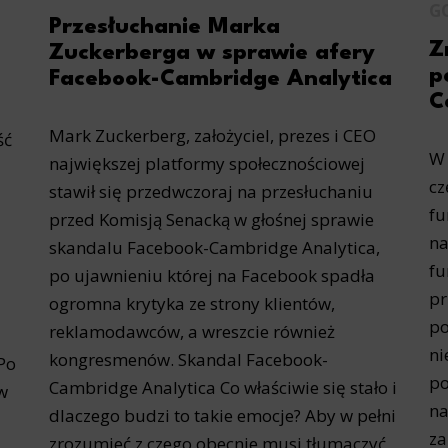
G
Przesłuchanie Marka
Z
Zuckerberga w sprawie afery
p
Facebook-Cambridge Analytica
C
Mark Zuckerberg, założyciel, prezes i CEO
ść
W 
największej platformy społecznościowej
cz
stawił się przedwczoraj na przesłuchaniu
fu
przed Komisją Senacką w głośnej sprawie
na
skandalu Facebook-Cambridge Analytica,
fu
po ujawnieniu której na Facebook spadła
pr
ogromna krytyka ze strony klientów,
po
reklamodawców, a wreszcie również
a
ni
kongresmenów. Skandal Facebook-
Po
po
Cambridge Analytica Co właściwie się stało i
w
na
dlaczego budzi to takie emocje? Aby w pełni
za
zrozumieć z czego obecnie musi tłumaczyć