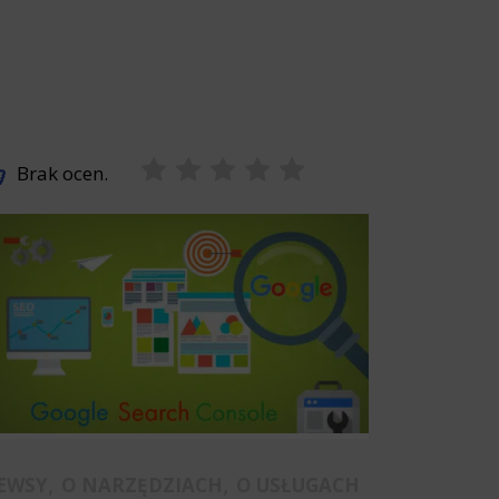
Brak ocen.
,
,
EWSY
O NARZĘDZIACH
O USŁUGACH