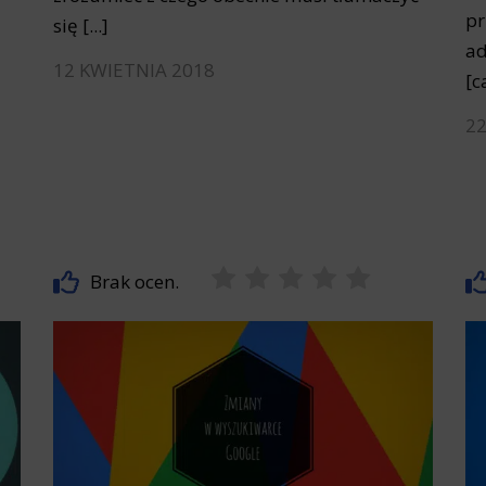
pr
się [...]
ad
12 KWIETNIA 2018
[c
2
Brak ocen.