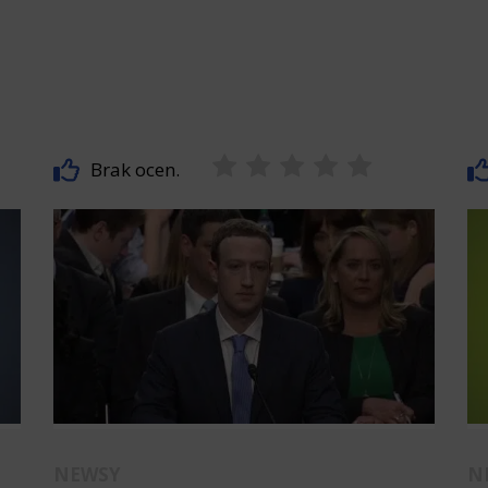
Brak ocen.
NEWSY
N