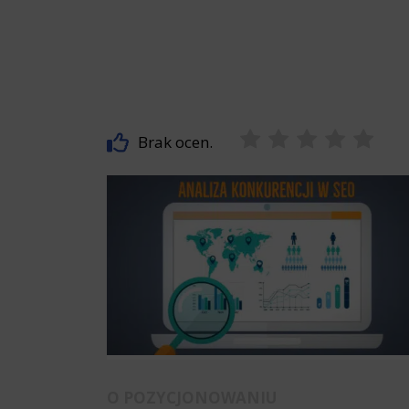
Brak ocen.
O POZYCJONOWANIU