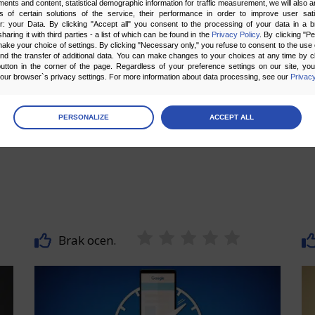
ments and content, statistical demographic information for traffic measurement, we will also a
mi
odpowiedziami, których treść jest
s of certain solutions of the service, their performance in order to improve user sati
er: your Data. By clicking "Accept all" you consent to the processing of your data in a 
ok
wydobywana do dużego okienka
sharing it with third parties - a list of which can be found in the
Privacy Policy
. By clicking "P
za
ake your choice of settings. By clicking "Necessary only," you refuse to consent to the use o
tekstowego wyświetlanego powyżej
and the transfer of additional data. You can make changes to your choices at any time by cl
li
utton in the corner of the page. Regardless of your preference settings on our site, yo
organicznych wyników wyszukiwania.
ur browser`s privacy settings. For more information about data processing, see our
Privacy
st
[caption id="attachment_8806"
po
align="aligncenter" width="700"] [...]
age
preferences
PERSONALIZE
ACCEPT ALL
 the consents of your choice
26
12 GRUDNIA 2017
sary
cripts and data stored on the end device contribute to the security and usability of the website by ena
asic functions such as site navigation and access to specific areas of the website. The website cannot
ithout this group.
Brak ocen.
onality
ta used to personalize your use of our website and to remember choices you make while using our w
 may use functional cookies to remember your language preferences or to remember your login informatio
ou to use the site.