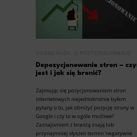
Analyt
Scripts and
create agg
effectivene
Marke
Scope respo
,
DOBRE RADY
O POZYCJONOWANIU
demographic 
providing h
Depozycjonowanie stron – cz
jest i jak się bronić?
Zajmując się pozycjonowaniem stron
internetowych niejednokrotnie byłem
pytany o to, jak obniżyć pozycję strony w
Google i czy to w ogóle możliwe?
Zaznajomieni z branżą znają lub
przynajmniej słyszeli termin ‘negatywne