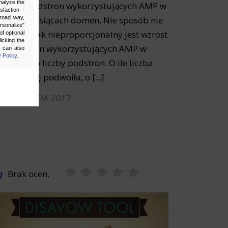
nalyze the
liardy podstron wykorzystujących AMP w
sfaction -
broad way,
oło 900 tysiącach domen. Nie sposób nie
ersonalize"
uważyć, jak nieproporcjonalny jest wzrost
f optional
icking the
czby domen wykorzystujących AMP w
u can also
 Policy
.
osunku do liczby podstron. O ile liczba
dstron się podwoiła, o [...]
 LISTOPADA 2017
bling secure
 be properly
Brak ocen.
ebsite. For
n, making it