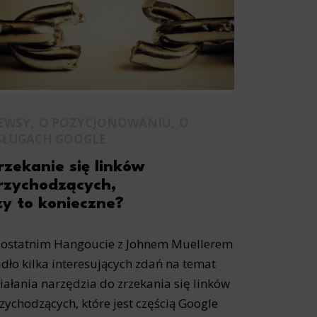
site, and to
measure the
d habits and
,
,
EWSY
O POZYCJONOWANIU
O
le the user,
SŁUGACH GOOGLE
rzekanie się linków
rzychodzących,
zy to konieczne?
ostatnim Hangoucie z Johnem Muellerem
dło kilka interesujących zdań na temat
iałania narzędzia do zrzekania się linków
zychodzących, które jest częścią Google