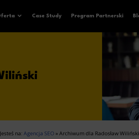
ferta
Case Study
Program Partnerski
Bl
iliński
Jesteś na:
Agencja SEO
»
Archiwum dla Radosław Wilińsk