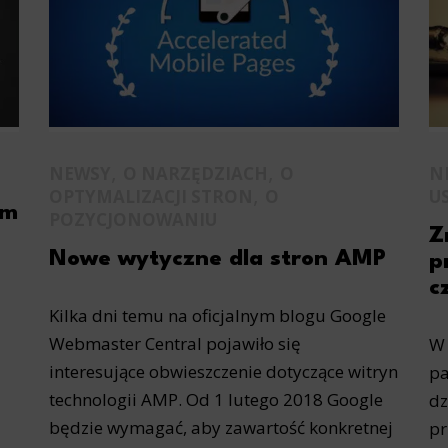
ics
 data used to collect information to analyze site traffic and how users use the site, how they came to the 
regate demographic statistics about users. Analytical cookies and similar technologies allow us to 
ss of actions taken and content presented.
ting
nsible for displaying personalized ads that may be of interest to the user based on browsing history an
,
,
NEWSY
O NARZĘDZIACH
O
N
criteria. Also, third-party files that, in conjunction with files installed while browsing other websites, profi
im or her with the marketing, advertising and retargeting content deemed most appropriate.
,
OPTYMALIZACJI STRON
O
U
ym
POZYCJONOWANIU
Z
Nowe wytyczne dla stron AMP
p
c
Kilka dni temu na oficjalnym blogu Google
Webmaster Central pojawiło się
W 
interesujące obwieszczenie dotyczące witryn
pa
technologii AMP. Od 1 lutego 2018 Google
dz
będzie wymagać, aby zawartość konkretnej
pr