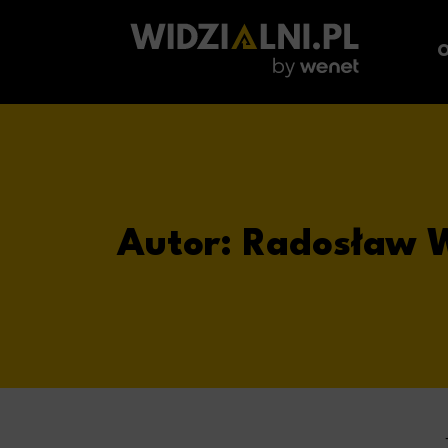
O
Autor:
Radosław W