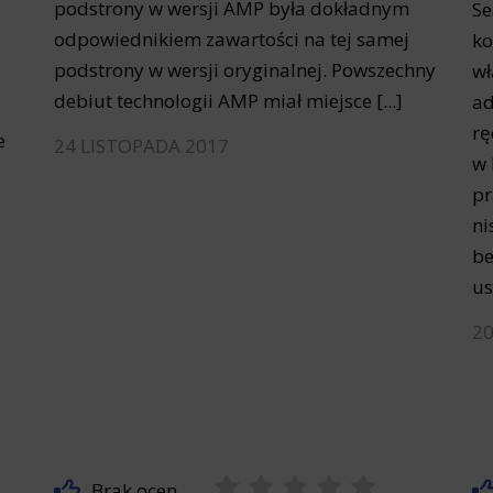
podstrony w wersji AMP była dokładnym
Se
odpowiednikiem zawartości na tej samej
ko
podstrony w wersji oryginalnej. Powszechny
wł
debiut technologii AMP miał miejsce [...]
ad
rę
e
24 LISTOPADA 2017
w 
pr
ni
be
us
20
Brak ocen.