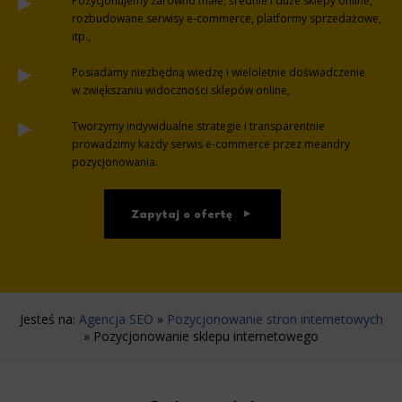
Pozycjonujemy zarówno małe, średnie i duże sklepy online,
rozbudowane serwisy e-commerce, platformy sprzedażowe,
itp.,
Posiadamy niezbędną wiedzę i wieloletnie doświadczenie
w zwiększaniu widoczności sklepów online,
Tworzymy indywidualne strategie i transparentnie
prowadzimy każdy serwis e-commerce przez meandry
pozycjonowania.
Zapytaj o ofertę
Jesteś na:
Agencja SEO
»
Pozycjonowanie stron internetowych
»
Pozycjonowanie sklepu internetowego