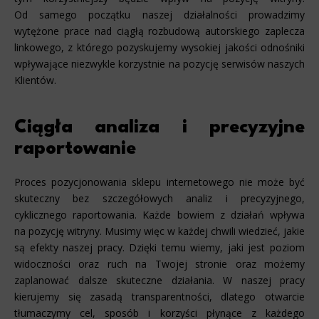
Od samego początku naszej działalności prowadzimy
Scope responsible for displaying personalized ads that may be of interest to the user based on browsing history and
habits and demographic criteria. Also, third-party files that, in conjunction with files installed while browsing other
wytężone prace nad ciągłą rozbudową autorskiego zaplecza
websites, profile the user, providing him or her with the marketing, advertising and retargeting content deemed most
appropriate.
linkowego, z którego pozyskujemy wysokiej jakości odnośniki
wpływające niezwykle korzystnie na pozycję serwisów naszych
Klientów.
Ciągła analiza i precyzyjne
raportowanie
Proces pozycjonowania sklepu internetowego nie może być
skuteczny bez szczegółowych analiz i precyzyjnego,
cyklicznego raportowania. Każde bowiem z działań wpływa
na pozycję witryny. Musimy więc w każdej chwili wiedzieć, jakie
są efekty naszej pracy. Dzięki temu wiemy, jaki jest poziom
widoczności oraz ruch na Twojej stronie oraz możemy
zaplanować dalsze skuteczne działania. W naszej pracy
kierujemy się zasadą transparentności, dlatego otwarcie
tłumaczymy cel, sposób i korzyści płynące z każdego