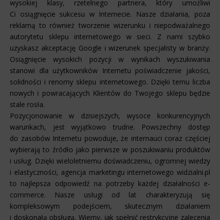
wysokiej klasy, rzetelnego partnera, który umożliwi
Ci osiągnięcie sukcesu w Internecie. Nasze działania, poza
reklamą to również tworzenie wizerunku i niepodważalnego
autorytetu sklepu internetowego w sieci. Z nami szybko
uzyskasz akceptację Google i wizerunek specjalisty w branży.
Osiągnięcie wysokich pozycji w wynikach wyszukiwania
stanowi dla użytkowników Internetu poświadczenie jakości,
solidności i renomy sklepu internetowego. Dzięki temu liczba
nowych i powracających Klientów do Twojego sklepu będzie
stale rosła.
Pozycjonowanie w dzisiejszych, wysoce konkurencyjnych
warunkach, jest wyjątkowo trudne. Powszechny dostęp
do zasobów Internetu powoduje, że internauci coraz częściej
wybierają to źródło jako pierwsze w poszukiwaniu produktów
i usług. Dzięki wieloletniemu doświadczeniu, ogromnej wiedzy
i elastyczności, agencja marketingu internetowego widzialni.pl
to najlepsza odpowiedź na potrzeby każdej działalności e-
commerce. Nasze usługi od lat charakteryzują się
kompleksowym podejściem, skutecznym działaniem
i doskonałą obsługą. Wiemy, jak spełnić restrykcyjne zalecenia