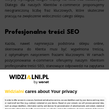
Dlatego dla naszych Klientów e-commerce proponujemy
nieograniczoną liczbę fraz kluczowych, które skutecznie
pracują na zwiększenie widoczności całego sklepu.
Profesjonalne treści SEO
Każda, nawet najmniejsza podstrona sklepu online,
skierowana do Klienta musi być wypełniona treścią,
z optymalnym nasyceniem frazami kluczowymi. W ramach
pozycjonowania e-commerce oferujemy naszym Klientom
profesjonalne treści SEO, stanowiące odpowiedzi na zapytania
użytkowników kierowane do wyszukiwarki. Publikacja
zoptymalizowanego contentu na stronie jest jednocześnie
ważnym sygnałem dla wyszukiwarki, wskazującym
na przydatną dla użytkowników zwartość strony.
Widzialni
cares about Your privacy
In order to offer access to a secure, functional and attractive service, we use identifiers sent by your device and may store
4
or read small text files (e.g. cookies) contained on your device. Based on your consent, we will process personal data,
such as unique identifiers, information sent by end devices for personalization of advertisements and content, statistical
demographic information for traffic measurement, we will also analyze the usefulness of certain solutions of the service,