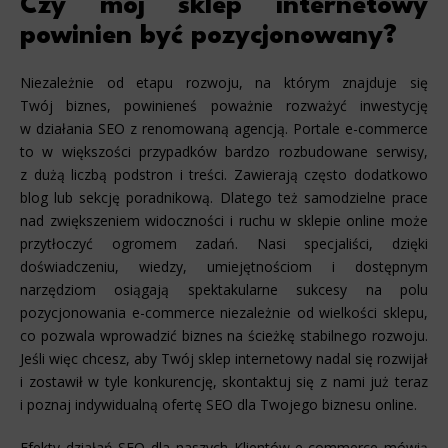
Czy mój sklep internetowy
powinien być pozycjonowany?
Niezależnie od etapu rozwoju, na którym znajduje się
Twój biznes, powinieneś poważnie rozważyć inwestycję
w działania SEO z renomowaną agencją. Portale e-commerce
to w większości przypadków bardzo rozbudowane serwisy,
z dużą liczbą podstron i treści. Zawierają często dodatkowo
blog lub sekcję poradnikową. Dlatego też samodzielne prace
nad zwiększeniem widoczności i ruchu w sklepie online może
przytłoczyć ogromem zadań. Nasi specjaliści, dzięki
doświadczeniu, wiedzy, umiejętnościom i dostępnym
narzędziom osiągają spektakularne sukcesy na polu
pozycjonowania e-commerce niezależnie od wielkości sklepu,
co pozwala wprowadzić biznes na ścieżkę stabilnego rozwoju.
Jeśli więc chcesz, aby Twój sklep internetowy nadal się rozwijał
i zostawił w tyle konkurencję, skontaktuj się z nami już teraz
i poznaj indywidualną ofertę SEO dla Twojego biznesu online.
Efekty działań SEO dla naszych Klientów e-commerce mówią