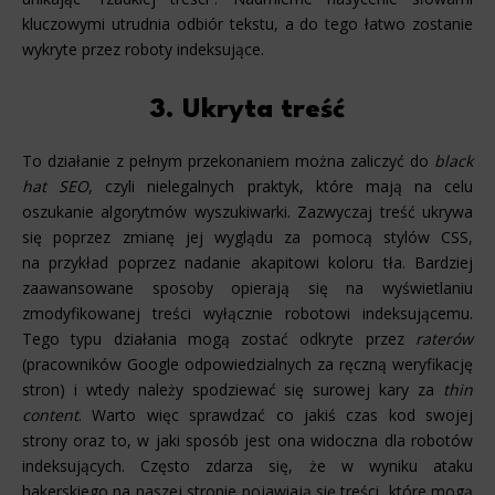
kluczowymi utrudnia odbiór tekstu, a do tego łatwo zostanie
wykryte przez roboty indeksujące.
3. Ukryta treść
To działanie z pełnym przekonaniem można zaliczyć do
black
hat SEO
, czyli nielegalnych praktyk, które mają na celu
oszukanie algorytmów wyszukiwarki. Zazwyczaj treść ukrywa
się poprzez zmianę jej wyglądu za pomocą stylów CSS,
na przykład poprzez nadanie akapitowi koloru tła. Bardziej
zaawansowane sposoby opierają się na wyświetlaniu
zmodyfikowanej treści wyłącznie robotowi indeksującemu.
Tego typu działania mogą zostać odkryte przez
raterów
(pracowników Google odpowiedzialnych za ręczną weryfikację
stron) i wtedy należy spodziewać się surowej kary za
thin
content
. Warto więc sprawdzać co jakiś czas kod swojej
strony oraz to, w jaki sposób jest ona widoczna dla robotów
indeksujących. Często zdarza się, że w wyniku ataku
hakerskiego na naszej stronie pojawiają się treści, które mogą