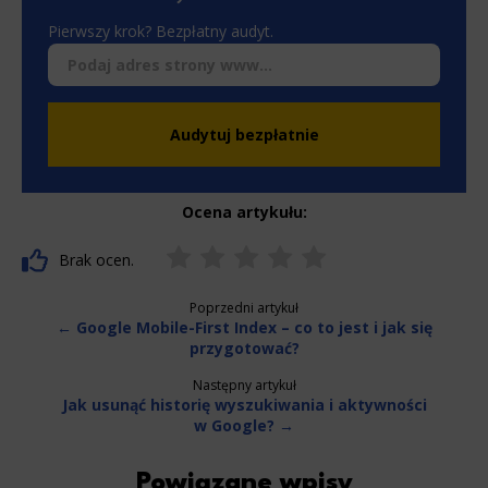
sp. z o.o. w zakresie wyżej wymienionej komunikacji
marketingowej może być przeze mnie wycofana w
Pierwszy krok? Bezpłatny audyt.
dowolnym czasie, poprzez kontakt z Działem Obsługi
Klienta tel. 22 457 30 95 lub email kontakt@wenet.pl bez
wpływu na zgodność z prawem przetwarzania, którego
*
dokonano na podstawie zgody przed jej cofnięciem.
Audytuj bezpłatnie
Ocena artykułu:
Brak ocen.
Poprzedni artykuł
← Google Mobile-First Index – co to jest i jak się
przygotować?
Następny artykuł
Jak usunąć historię wyszukiwania i aktywności
w Google? →
Powiązane wpisy