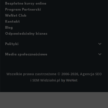
Bezpłatne kursy online
Program Partnerski
WeNet Club
Kontakt
Blog
Odpowiedzialny biznes
Polityki
Prywatność
Regulamin strony
Media społecznościowe
Polityka cookies
Facebook
LinkedIn
Instagram
Wszelkie prawa zastrzeżone © 2006-2026, Agencja SEO
i SEM
Widzialni.pl