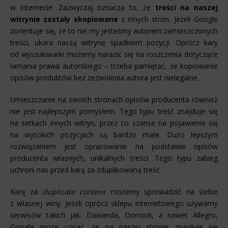
w internecie. Zazwyczaj oznacza to, że
treści na naszej
witrynie zostały skopiowane
z innych stron. Jeżeli Google
zorientuje się, że to nie my jesteśmy autorem zamieszczonych
treści, ukara naszą witrynę spadkiem pozycji. Oprócz kary
od wyszukiwarki możemy narazić się na roszczenia dotyczące
łamania prawa autorskiego – trzeba pamiętać, że kopiowanie
opisów produktów bez zezwolenia autora jest nielegalne.
Umieszczanie na swoich stronach opisów producenta również
nie jest najlepszym pomysłem. Tego typu treść znajduje się
na setkach innych witryn, przez co szanse na pojawienie się
na wysokich pozycjach są bardzo małe. Dużo lepszym
rozwiązaniem jest opracowanie na podstawie opisów
producenta własnych, unikalnych treści. Tego typu zabieg
uchroni nas przed karą za zduplikowaną treść.
Karę za
duplicate content
możemy sprowadzić na siebie
z własnej winy. Jeżeli oprócz sklepu internetowego używamy
serwisów takich jak: Dawanda, Domodi, a nawet Allegro,
Google może uznać, że na naszej stronie znajduje się