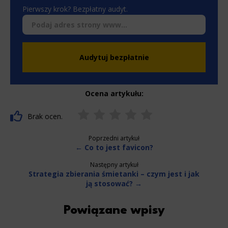
marketingowej może być przeze mnie wycofana w
Pierwszy krok? Bezpłatny audyt.
dowolnym czasie, poprzez kontakt z Działem Obsługi
Klienta tel. 22 457 30 95 lub email kontakt@wenet.pl bez
wpływu na zgodność z prawem przetwarzania, którego
*
dokonano na podstawie zgody przed jej cofnięciem.
Audytuj bezpłatnie
Ocena artykułu:
Brak ocen.
Poprzedni artykuł
← Co to jest favicon?
Następny artykuł
Strategia zbierania śmietanki – czym jest i jak
ją stosować? →
Powiązane wpisy