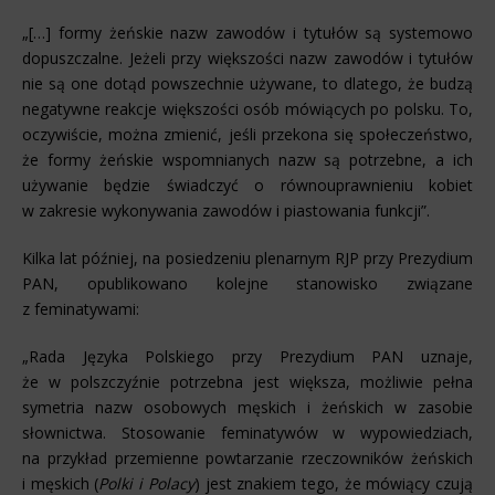
„[…] formy żeńskie nazw zawodów i tytułów są systemowo
dopuszczalne. Jeżeli przy większości nazw zawodów i tytułów
nie są one dotąd powszechnie używane, to dlatego, że budzą
negatywne reakcje większości osób mówiących po polsku. To,
oczywiście, można zmienić, jeśli przekona się społeczeństwo,
że formy żeńskie wspomnianych nazw są potrzebne, a ich
używanie będzie świadczyć o równouprawnieniu kobiet
w zakresie wykonywania zawodów i piastowania funkcji”.
Kilka lat później, na posiedzeniu plenarnym RJP przy Prezydium
PAN, opublikowano kolejne stanowisko związane
z feminatywami:
„Rada Języka Polskiego przy Prezydium PAN uznaje,
że w polszczyźnie potrzebna jest większa, możliwie pełna
symetria nazw osobowych męskich i żeńskich w zasobie
słownictwa. Stosowanie feminatywów w wypowiedziach,
na przykład przemienne powtarzanie rzeczowników żeńskich
i męskich (
Polki i Polacy
) jest znakiem tego, że mówiący czują