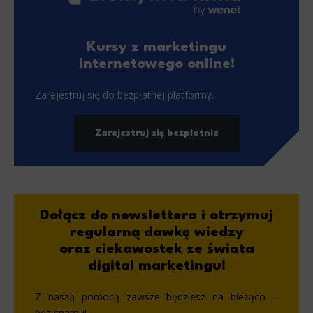
Kursy z marketingu
internetowego online!
Zarejestruj się do bezpłatnej platformy.
Zarejestruj się bezpłatnie
Dołącz do newslettera i otrzymuj
regularną dawkę wiedzy
oraz ciekawostek ze świata
digital marketingu!
Z naszą pomocą zawsze będziesz na bieżąco –
bez spamu!