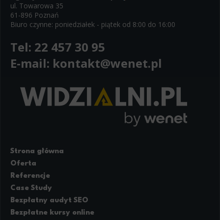
ul. Towarowa 35
Necessary scripts and data stored on the end device contribute to the security and usability
61-896 Poznań
navigation and access to specific areas of the website. The website cannot be properly disp
Biuro czynne: poniedziałek - piątek od 8:00 do 16:00
Functionality
Tel:
22 457 30 95
This is data used to personalize your use of our website and to remember choices you make
remember your language preferences or to remember your login information, making it easier 
E-mail:
kontakt@wenet.pl
Analytics
Scripts and data used to collect information to analyze site traffic and how users use t
statistics about users. Analytical cookies and similar technologies allow us to measure the
Marketing
Scope responsible for displaying personalized ads that may be of interest to the user bas
party files that, in conjunction with files installed while browsing other websites, pro
retargeting content deemed most appropriate.
Strona główna
Oferta
Referencje
Case Study
Bezpłatny audyt SEO
Bezpłatne kursy online