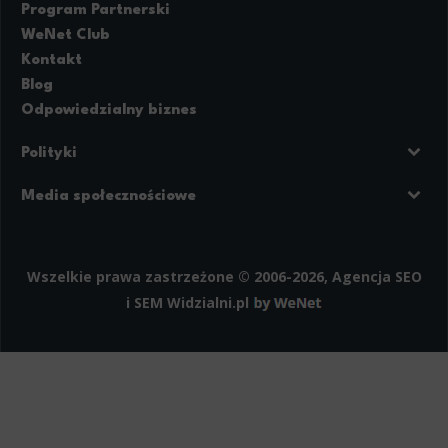
Program Partnerski
WeNet Club
Kontakt
Blog
Odpowiedzialny biznes
Polityki
Prywatność
Regulamin strony
Media społecznościowe
Polityka cookies
Facebook
LinkedIn
Instagram
Wszelkie prawa zastrzeżone © 2006-2026, Agencja SEO
i SEM
Widzialni.pl