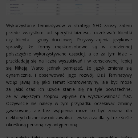
Wykorzystanie feminatywów w strategii SEO zależy zatem
przede wszystkim od specyfiki biznesu, oczekiwań klientki
czy klienta i grupy docelowej. Przyzwyczajenia językowe
sprawiły, że formy męskoosobowe są w codziennej
polszczyźnie wykorzystywane częściej, a co za tym idzie –
przekładają się na liczbę wyszukiwań i w konsekwencji lepiej
się klikają. Warto jednak pamiętać, że język zmienia się
dynamicznie, i obserwować jego rozwój. Dziś feminatywy
wciąż jawią się jako temat kontrowersyjny, ale być może
za jakiś czas ich użycie stanie się na tyle powszechne,
że w większym stopniu wpłynie na wyszukiwalność fraz.
Oczywiście nie należy w tym przypadku oczekiwać zmiany
gwałtownej, ale bez wątpienia może to być zmiana dla
niektórych biznesów odczuwalna – zwłaszcza dla tych ze ściśle
określoną personą czy antypersoną.
Nie należy także zapominać o nazwach zawodów, które