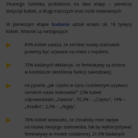
Pisanego Szminką podzielono na dwa etapy – pierwszy
dotyczył kobiet, a drugi mężczyzn oraz osób niebinarnych.
W pierwszym etapie
badania
udział wzięło ok. 18 tysięcy
kobiet. Wnioski są następujące:
83% kobiet uważa, że żeńskie nazwy stanowisk
powinny być używane na równi z męskimi;
73% badanych deklaruje, że feminatywy są istotne
w kontekście określenia funkcji zawodowej;
na pytanie „Jak często w życiu codziennym używasz
żeńskich nazw stanowisk?” 23% kobiet
odpowiedziało „Zawsze”, 55,5% – „Często”, 19% –
„Rzadko”, 2,5% – „Nigdy”;
76% kobiet wskazało, że chciałoby mieć wpływ
na nazwę swojego stanowiska, tak by wykorzystywać
feminatywy w mowie codziennej. 21,5% badanych