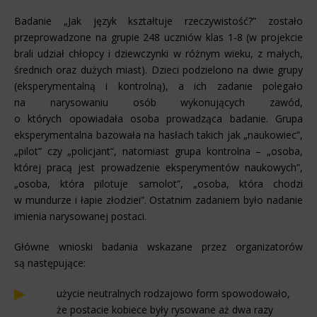
Badanie „Jak język kształtuje rzeczywistość?” zostało
przeprowadzone na grupie 248 uczniów klas 1-8 (w projekcie
brali udział chłopcy i dziewczynki w różnym wieku, z małych,
średnich oraz dużych miast). Dzieci podzielono na dwie grupy
(eksperymentalną i kontrolną), a ich zadanie polegało
na narysowaniu osób wykonujących zawód,
o których opowiadała osoba prowadząca badanie. Grupa
eksperymentalna bazowała na hasłach takich jak „naukowiec”,
„pilot” czy „policjant”, natomiast grupa kontrolna – „osoba,
której pracą jest prowadzenie eksperymentów naukowych”,
„osoba, która pilotuje samolot”, „osoba, która chodzi
w mundurze i łapie złodziei”. Ostatnim zadaniem było nadanie
imienia narysowanej postaci.
Główne wnioski badania wskazane przez organizatorów
są następujące:
użycie neutralnych rodzajowo form spowodowało,
że postacie kobiece były rysowane aż dwa razy