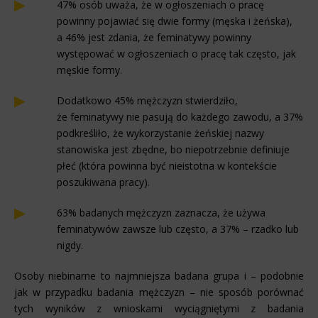
47% osób uważa, że w ogłoszeniach o pracę
powinny pojawiać się dwie formy (męska i żeńska),
a 46% jest zdania, że feminatywy powinny
występować w ogłoszeniach o pracę tak często, jak
męskie formy.
Dodatkowo 45% mężczyzn stwierdziło,
że feminatywy nie pasują do każdego zawodu, a 37%
podkreśliło, że wykorzystanie żeńskiej nazwy
stanowiska jest zbędne, bo niepotrzebnie definiuje
płeć (która powinna być nieistotna w kontekście
poszukiwana pracy).
63% badanych mężczyzn zaznacza, że używa
feminatywów zawsze lub często, a 37% – rzadko lub
nigdy.
Osoby niebinarne to najmniejsza badana grupa i – podobnie
jak w przypadku badania mężczyzn – nie sposób porównać
tych wyników z wnioskami wyciągniętymi z badania