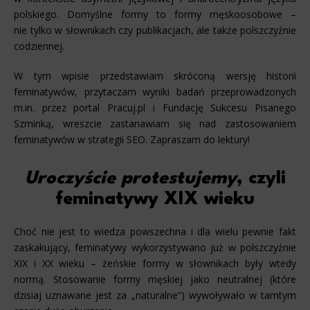
polskiego. Domyślne formy to formy męskoosobowe –
nie tylko w słownikach czy publikacjach, ale także polszczyźnie
codziennej.
W tym wpisie przedstawiam skróconą wersję historii
feminatywów, przytaczam wyniki badań przeprowadzonych
m.in. przez portal Pracuj.pl i Fundację Sukcesu Pisanego
Szminką, wreszcie zastanawiam się nad zastosowaniem
feminatywów w strategii SEO. Zapraszam do lektury!
Uroczyście protestujemy
, czyli
feminatywy XIX wieku
Choć nie jest to wiedza powszechna i dla wielu pewnie fakt
zaskakujący, feminatywy wykorzystywano już w polszczyźnie
XIX i XX wieku – żeńskie formy w słownikach były wtedy
normą. Stosowanie formy męskiej jako neutralnej (które
dzisiaj uznawane jest za „naturalne”) wywoływało w tamtym