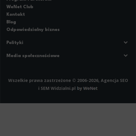
WeNet Club
Kontakt
Blog
Odpowiedzialny biznes
Polityki
Prywatność
Regulamin strony
Media społecznościowe
Polityka cookies
Facebook
LinkedIn
Instagram
Wszelkie prawa zastrzeżone © 2006-2026, Agencja SEO
i SEM
Widzialni.pl