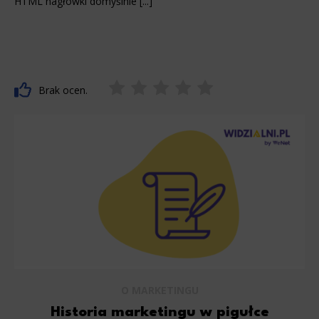
HTML nagłówki domyślnie [...]
Brak ocen.
O MARKETINGU
Historia marketingu w pigułce