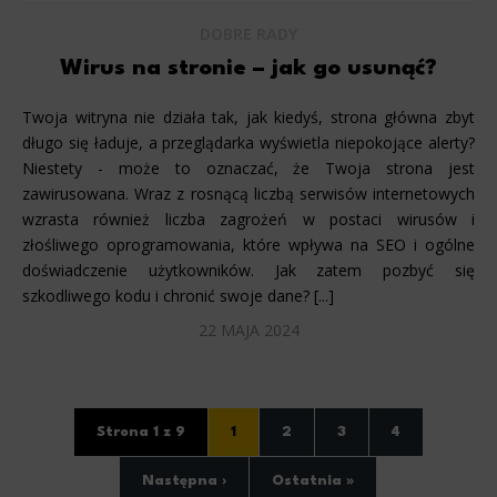
Marketing
DOBRE RADY
Scope responsible for displaying personalized ads that may be of interest to the user based on browsing history 
party files that, in conjunction with files installed while browsing other websites, profile the user, providin
Wirus na stronie – jak go usunąć?
retargeting content deemed most appropriate.
Twoja witryna nie działa tak, jak kiedyś, strona główna zbyt
długo się ładuje, a przeglądarka wyświetla niepokojące alerty?
Niestety - może to oznaczać, że Twoja strona jest
zawirusowana. Wraz z rosnącą liczbą serwisów internetowych
wzrasta również liczba zagrożeń w postaci wirusów i
złośliwego oprogramowania, które wpływa na SEO i ogólne
doświadczenie użytkowników. Jak zatem pozbyć się
szkodliwego kodu i chronić swoje dane? [...]
22 MAJA 2024
Strona 1 z 9
1
2
3
4
Następna ›
Ostatnia »