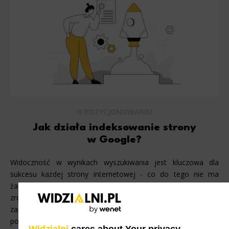
O POZYCJONOWANIU
Jak działa indeksowanie strony
w Google?
Widoczność w wynikach wyszukiwania jest kluczowa dla
sukcesu każdej strony internetowej - co do tego nie ma
żadnych wątpliwości. Bez odpowiedniej optymalizacji i
zrozumienia, jak działa indeksowanie, nawet najlepiej
zaprojektowana strona może pozostać niewidoczna dla
potencjalnych odwiedzających. Indeksowanie stron jest
Widzialni
cares about Your privacy