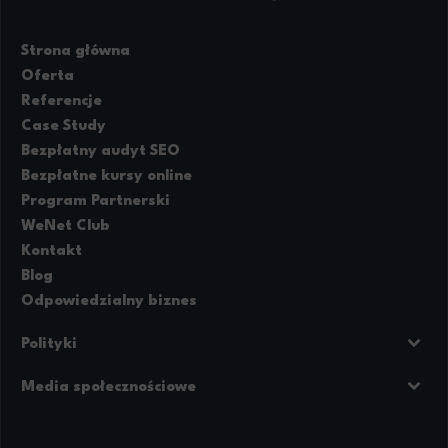
Strona główna
Oferta
Referencje
Case Study
Bezpłatny audyt SEO
Bezpłatne kursy online
Program Partnerski
WeNet Club
Kontakt
Blog
Odpowiedzialny biznes
Polityki
Prywatność
Regulamin strony
Media społecznościowe
Polityka cookies
Facebook
LinkedIn
Instagram