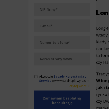
Lon
Long-f
wtedy 
kiedy 
naukow
ta for
czy Ha
Tradyc
Akceptuję
Zasady Korzystania z
W lon
Serwisu
www.widzialni.pl i wyrażam
zgodę na przetwarzanie przez
czytaj więcej >
jak i 
WeNet Group S.A., WeNet sp. z o.o.,
< zwiń
< zwiń
WebWave sp. z o.o. udostępnionych
rynku 
przeze mnie danych osobowych na
czy Dw
warunkach opisanych w Zasadach.
Oświadczam, że są mi znane cele
market