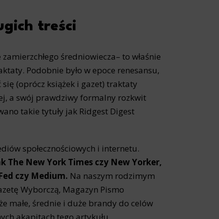
ugich treści
e zamierzchłego średniowiecza– to właśnie
raktaty. Podobnie było w epoce renesansu,
ę (oprócz książek i gazet) traktaty
j, a swój prawdziwy formalny rozkwit
wano takie tytuły jak Ridgest Digest
diów społecznościowych i internetu.
ak The New York Times czy New Yorker,
zFed czy Medium.
Na naszym rodzimym
Gazetę Wyborczą, Magazyn Pismo
że małe, średnie i duże brandy do celów
ych akapitach tego artykułu.