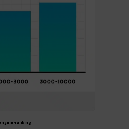
site, and to
measure the
d habits and
le the user,
-engine-ranking