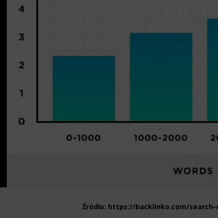
ics
 data used to collect information to analyze site traffic and how users use the site, how they came to the 
regate demographic statistics about users. Analytical cookies and similar technologies allow us to 
ss of actions taken and content presented.
ting
nsible for displaying personalized ads that may be of interest to the user based on browsing history an
criteria. Also, third-party files that, in conjunction with files installed while browsing other websites, profi
im or her with the marketing, advertising and retargeting content deemed most appropriate.
Źródło: https://backlinko.com/search