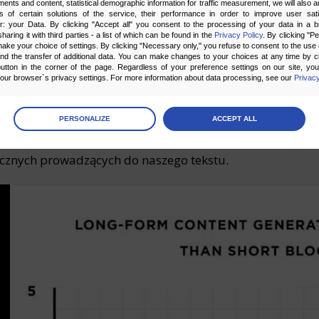
ments and content, statistical demographic information for traffic measurement, we will also a
s of certain solutions of the service, their performance in order to improve user sati
er: your Data. By clicking "Accept all" you consent to the processing of your data in a 
sharing it with third parties - a list of which can be found in the
Privacy Policy
. By clicking "P
ake your choice of settings. By clicking "Necessary only," you refuse to consent to the use o
and the transfer of additional data. You can make changes to your choices at any time by cl
utton in the corner of the page. Regardless of your preference settings on our site, yo
ur browser`s privacy settings. For more information about data processing, see our
Privacy
Źródło: https://okdork.com/why-content-goes-viral-what-anal
age
preferences
ki organiczne pozyskiwane bezpłatnie
PERSONALIZE
ACCEPT ALL
 the consents of your choice
owany long-form pozwala także na efektywniejsze pozy
cznych prowadzących do naszego tekstu.
sary
cripts and data stored on the end device contribute to the security and usability of the website by ena
asic functions such as site navigation and access to specific areas of the website. The website cannot
ithout this group.
onality
ta used to personalize your use of our website and to remember choices you make while using our w
 may use functional cookies to remember your language preferences or to remember your login informatio
ou to use the site.