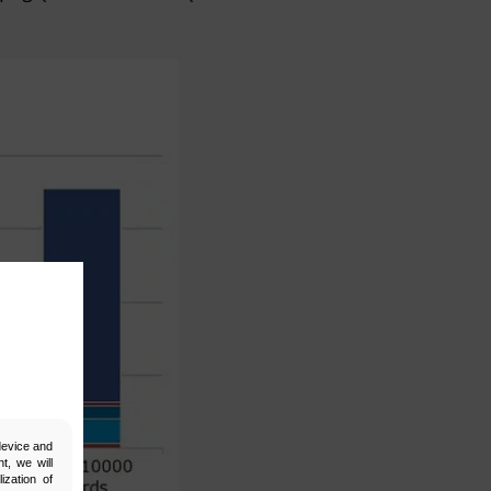
 device and
t, we will
ization of