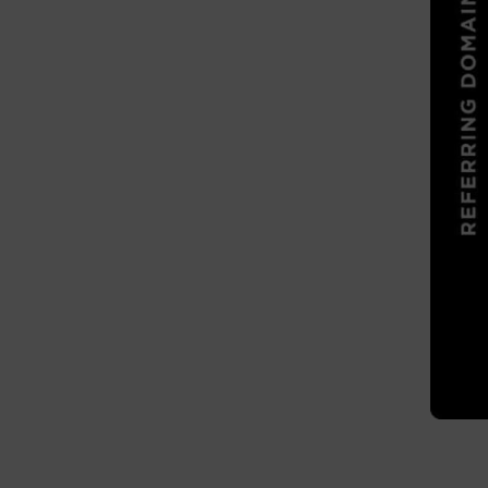
Analyt
Scripts and
create agg
effectivene
Marke
Scope respo
demographic 
providing h