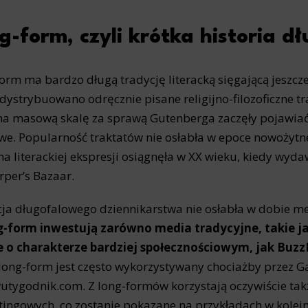
g-form, czyli krótka historia dł
orm ma bardzo długą tradycję literacką sięgającą jeszcz
dystrybuowano odręcznie pisane religijno-filozoficzne t
na masową skalę za sprawą Gutenberga zaczęły pojawiać si
e. Popularność traktatów nie osłabła w epoce nowożytne
ma literackiej ekspresji osiągnęła w XX wieku, kiedy wyda
rper’s Bazaar.
ja długofalowego dziennikarstwa nie osłabła w dobie me
g-form inwestują zarówno media tradycyjne, takie j
te o charakterze bardziej społecznościowym, jak Buz
long-form jest często wykorzystywany chociażby przez 
utygodnik.com. Z long-formów korzystają oczywiście tak
ingowych, co zostanie pokazane na przykładach w kolejn