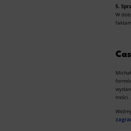
5. Spr
W dobi
faktam
Cas
Michał
formów
wydane
treści.
Weźmy 
zagran