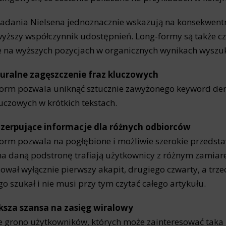
adania Nielsena jednoznacznie wskazują na konsekwentny
yższy współczynnik udostępnień. Long-formy są także c
 na wyższych pozycjach w organicznych wynikach wyszuk
turalne zagęszczenie fraz kluczowych
orm pozwala uniknąć sztucznie zawyżonego keyword dens
luczowych w krótkich tekstach.
czerpujące informacje dla różnych odbiorców
orm pozwala na pogłębione i możliwie szerokie przedsta
a daną podstronę trafiają użytkownicy z różnym zamiare
sował wyłącznie pierwszy akapit, drugiego czwarty, a trze
ego szukał i nie musi przy tym czytać całego artykułu.
ksza szansa na zasięg wiralowy
e grono użytkowników, których może zainteresować taka 