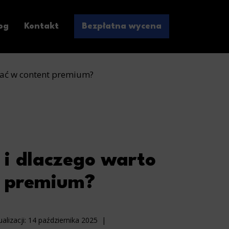
og
Kontakt
Bezpłatna wycena
wać w content premium?
 i dlaczego warto
t premium?
alizacji:
14 października 2025