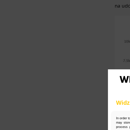
Działem Obsługi Klienta tel. 22 457
na udo
30 95 lub email kontakt@wenet.pl
bez wpływu na zgodność z prawem
przetwarzania, którego dokonano
na podstawie zgody przed jej
*
cofnięciem.
Widz
In order t
may store
process p