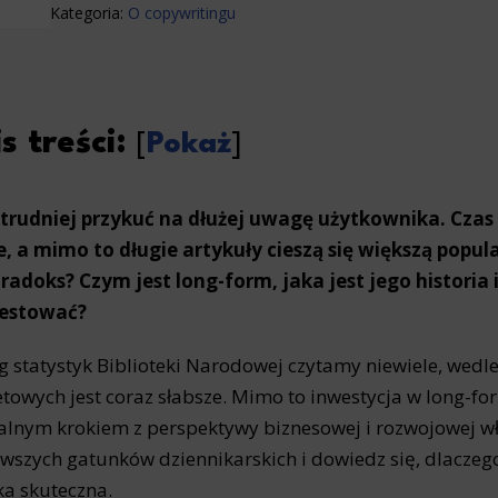
Kategoria:
O copywritingu
s treści:
[
Pokaż
]
 trudniej przykuć na dłużej uwagę użytkownika. Czas
, a mimo to długie artykuły cieszą się większą popula
radoks? Czym jest long-form, jaka jest jego historia
estować?
 statystyk Biblioteki Narodowej czytamy niewiele, wedle
etowych jest coraz słabsze. Mimo to inwestycja w long-fo
alnym krokiem z perspektywy biznesowej i rozwojowej 
awszych gatunków dziennikarskich i dowiedz się, dlaczeg
aka skuteczna.