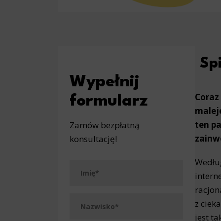
Spi
Wypełnij
Coraz
formularz
maleje
ten pa
Zamów bezpłatną
zainw
konsultację!
Według
intern
racjon
z ciek
jest t