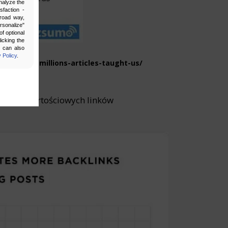
nalyze the
sfaction -
broad way,
ersonalize"
f optional
icking the
u can also
 Policy
.
yzing-100-millions-articles-taught-us/
skanie wartościowych linków
bling secure
 be properly
ebsite. For
n, making it