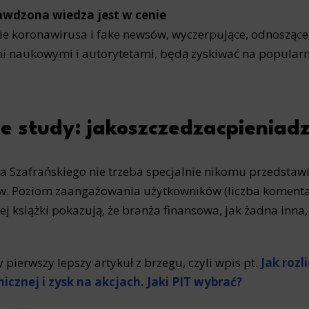
awdzona wiedza jest w cenie
e koronawirusa i fake newsów, wyczerpujące, odnoszące s
i naukowymi i autorytetami, będą zyskiwać na popularn
e study: jakoszczedzacpieniadz
a Szafrańskiego nie trzeba specjalnie nikomu przedstawi
. Poziom zaangażowania użytkowników (liczba komentar
j książki pokazują, że branża finansowa, jak żadna inna
pierwszy lepszy artykuł z brzegu, czyli wpis pt.
Jak roz
icznej i zysk na akcjach. Jaki PIT wybrać?