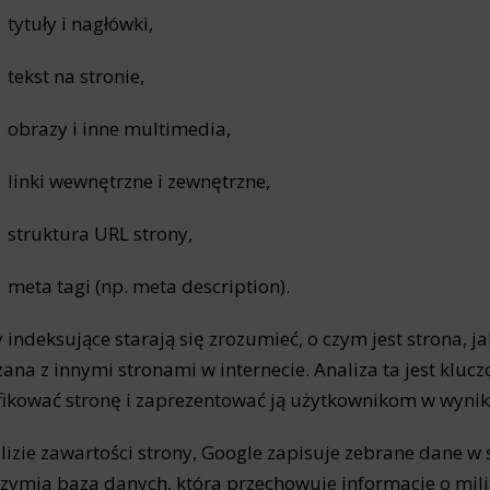
tytuły i nagłówki,
tekst na stronie,
obrazy i inne multimedia,
linki wewnętrzne i zewnętrzne,
struktura URL strony,
meta tagi (np. meta description).
 indeksujące starają się zrozumieć, o czym jest strona, jak
ana z innymi stronami w internecie. Analiza ta jest kl
fikować stronę i zaprezentować ją użytkownikom w wyni
lizie zawartości strony, Google zapisuje zebrane dane w
rzymia baza danych, która przechowuje informacje o mili