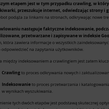
zym etapem jest w tym przypadku crawling, w którym
iwarki, przeszukuje internet, odwiedzając strony i 
bot podąża za linkami na stronach, odkrywając nowe treśc
awlowaniu następuje faktyczne indeksowanie, podcz
alizowane, przetwarzane i zapisywane w indeksie Go
, która zawiera informacje o wszystkich zaindeksowanyc
 odpowiedzieć na zapytania użytkowników.
a między indeksowaniem a crawlingiem jest zatem kluc
Crawling
to proces odkrywania nowych i zaktualizowan
Indeksowanie
to proces przetwarzania i katalogowani
w wynikach wyszukiwania.
ienie tych dwóch etapów jest podstawą skutecznej opty