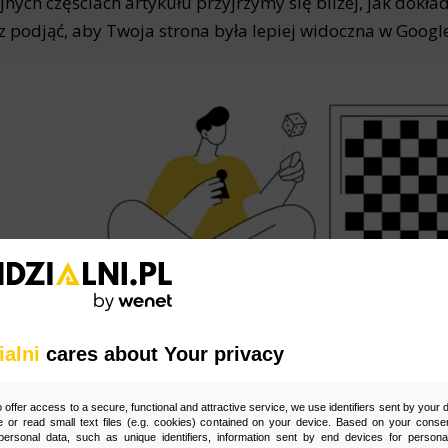
jnych częściach artykułu przyjrzymy się bliżej, jak dokład
 podjąć, aby Twoja strona była lepiej widoczna w Google
ialni
cares about Your privacy
o offer access to a secure, functional and attractive service, we use identifiers sent by your
 or read small text files (e.g. cookies) contained on your device. Based on your consen
ersonal data, such as unique identifiers, information sent by end devices for personal