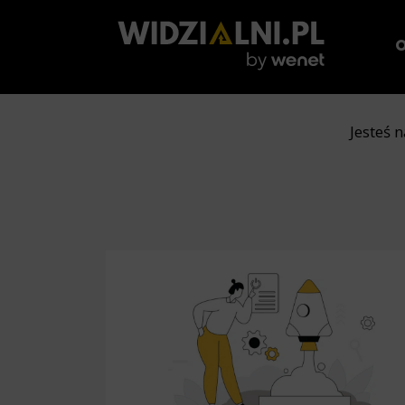
O
Jesteś 