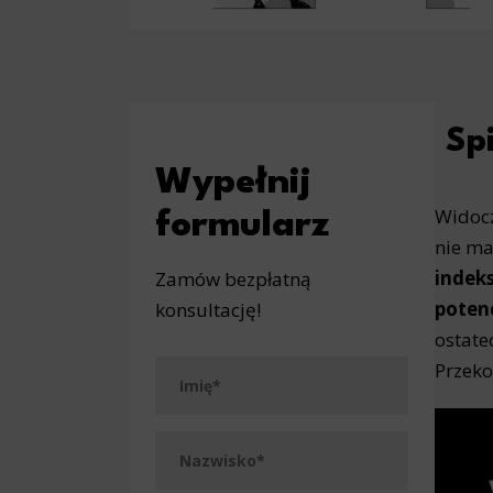
Spi
Wypełnij
Widocz
formularz
nie ma
indek
Zamów bezpłatną
poten
konsultację!
ostate
Przeko