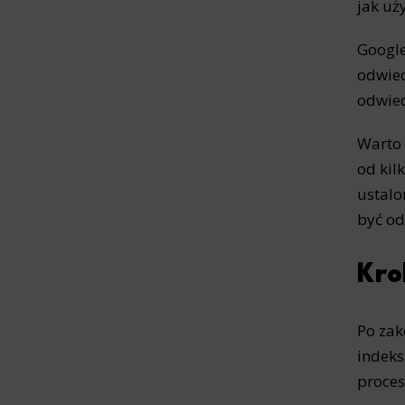
jak uż
Analyt
Scripts and
Google
create agg
effectivene
odwied
odwied
Marke
Warto 
Scope respo
demographic 
providing h
od kil
ustalo
być od
Kro
Po zak
indeks
proces