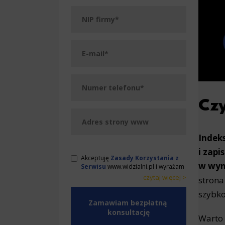
Czy
Indek
i zapi
Akceptuję
Zasady Korzystania z
w wyn
Serwisu
www.widzialni.pl i wyrażam
zgodę na przetwarzanie przez
czytaj więcej >
strona
WeNet Group S.A., WeNet sp. z o.o.,
< zwiń
WebWave sp. z o.o. udostępnionych
szybko
przeze mnie danych osobowych na
warunkach opisanych w Zasadach.
Warto 
Oświadczam, że są mi znane cele