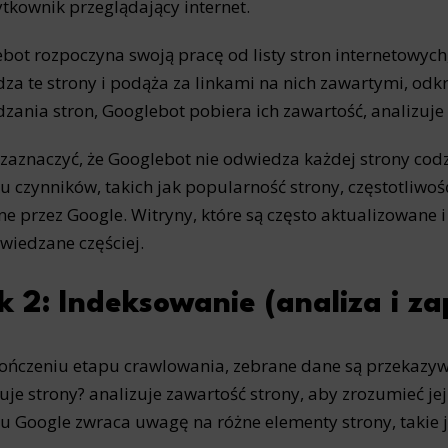
ytkownik przeglądający internet.
ics
 data used to collect information to analyze site traffic and how users use the site, how they came to the 
bot rozpoczyna swoją pracę od listy stron internetowych,
regate demographic statistics about users. Analytical cookies and similar technologies allow us to 
ss of actions taken and content presented.
za te strony i podąża za linkami na nich zawartymi, odk
zania stron, Googlebot pobiera ich zawartość, analizuje 
ting
zaznaczyć, że Googlebot nie odwiedza każdej strony codz
nsible for displaying personalized ads that may be of interest to the user based on browsing history an
criteria. Also, third-party files that, in conjunction with files installed while browsing other websites, profi
im or her with the marketing, advertising and retargeting content deemed most appropriate.
ku czynników, takich jak popularność strony, częstotliwość 
ne przez Google. Witryny, które są często aktualizowane 
wiedzane częściej.
k 2: Indeksowanie (analiza i za
ończeniu etapu crawlowania, zebrane dane są przekazywa
uje strony? analizuje zawartość strony, aby zrozumieć jej
u Google zwraca uwagę na różne elementy strony, takie j