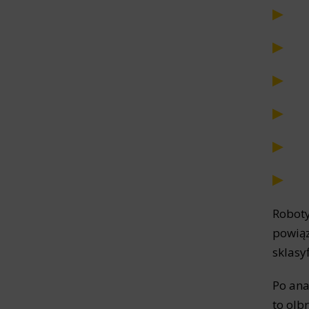
Roboty
powiąz
sklasy
Po ana
to olb