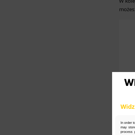
W kole
Działem Obsługi Klienta tel. 22 457
możesz
30 95 lub email kontakt@wenet.pl
bez wpływu na zgodność z prawem
przetwarzania, którego dokonano
na podstawie zgody przed jej
*
cofnięciem.
Widz
In order t
may store
process p