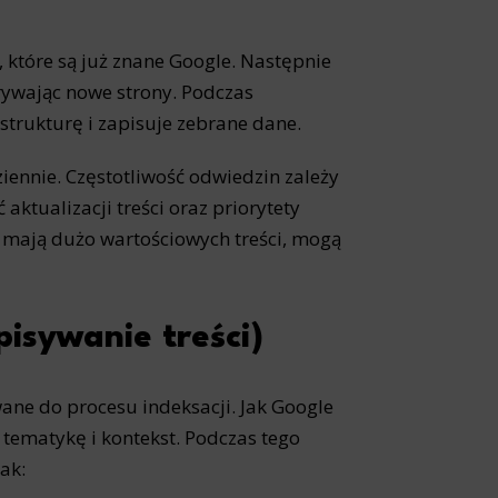
site, and to
 które są już znane Google. Następnie
measure the
rywając nowe strony. Podczas
strukturę i zapisuje zebrane dane.
iennie. Częstotliwość odwiedzin zależy
d habits and
le the user,
aktualizacji treści oraz priorytety
i mają dużo wartościowych treści, mogą
pisywanie treści)
ne do procesu indeksacji. Jak Google
 tematykę i kontekst. Podczas tego
ak: