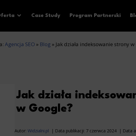
ferta
Case Study
Program Partnerski
Bl
na:
Agencja SEO
»
Blog
»
Jak działa indeksowanie strony w
Jak działa indeksowan
w Google?
Autor:
Widzialni.pl
Data publikacji:
7 czerwca 2024
Data a