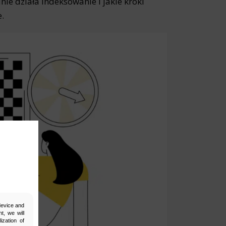
nie działa indeksowanie i jakie kroki
.
 device and
t, we will
ization of