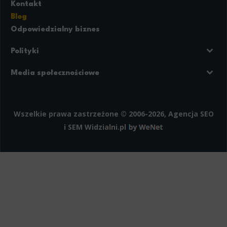
Kontakt
Blog
Odpowiedzialny biznes
Polityki
Prywatność
Regulamin strony
Media społecznościowe
Polityka cookies
Facebook
LinkedIn
Instagram
Wszelkie prawa zastrzeżone © 2006-2026, Agencja SEO
i SEM
Widzialni.pl