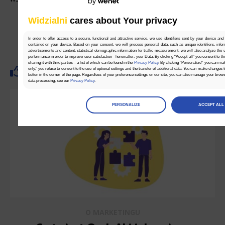
26 MAJA 2025
Widzialni
cares about Your privacy
In order to offer access to a secure, functional and attractive service, we use identifiers sent by your device and
contained on your device. Based on your consent, we will process personal data, such as unique identifiers, infor
advertisements and content, statistical demographic information for traffic measurement, we will also analyze the use
performance in order to improve user satisfaction - hereinafter: your Data. By clicking "Accept all" you consent to th
sharing it with third parties - a list of which can be found in the
Privacy Policy
. By clicking "Personalize" you can ma
only," you refuse to consent to the use of optional settings and the transfer of additional data. You can make changes 
Brak ocen.
button in the corner of the page. Regardless of your preference settings on our site, you can also manage your brow
data processing, see our
Privacy Policy
.
Manage
preferences
PERSONALIZE
ACCEPT ALL
Select the consents of your choice
Necessary
Necessary scripts and data stored on the end device contribute to the security and usability of the website by enab
navigation and access to specific areas of the website. The website cannot be properly displayed without this grou
Functionality
This is data used to personalize your use of our website and to remember choices you make while using our websit
remember your language preferences or to remember your login information, making it easier for you to use the site
Analytics
O MARKETINGU