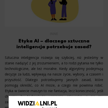
INNE
Etyka AI – dlaczego sztuczna
inteligencja potrzebuje zasad?
Sztuczna inteligencja rozwija się szybciej, niż jesteśmy w
stanie nadążyć z jej zrozumieniem, a to rodzi pytania nie tylko
technologiczne, ale też moralne. Kiedy algorytmy podejmują
decyzje za ludzi, wpływają na nasze życie, wybory, a czasem i
przyszłość. Dlatego potrzebujemy jasnych zasad, które
pomogą określić, co AI może, a czego nie powinna robić.
Etyka w świecie maszyn to nie fantazja, lecz konieczność, jeśli
chcemy, by technologia wspierała człowieka, a nie mu
zagrażała. Czym jest etyka AI i dlaczego ma znaczenie we
współczesnym świecie? Algorytm [...]