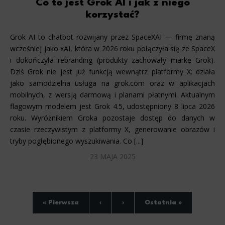
Scripts and data used to collect information to analyze site traffic and how users use the site, how they came 
Co to jest Grok AI i jak z niego
statistics about users. Analytical cookies and similar technologies allow us to measure the effectiveness of action
korzystać?
Marketing
Grok AI to chatbot rozwijany przez SpaceXAI — firmę znaną
Scope responsible for displaying personalized ads that may be of interest to the user based on browsing history 
wcześniej jako xAI, która w 2026 roku połączyła się ze SpaceX
party files that, in conjunction with files installed while browsing other websites, profile the user, providin
retargeting content deemed most appropriate.
i dokończyła rebranding (produkty zachowały markę Grok).
Dziś Grok nie jest już funkcją wewnątrz platformy X: działa
jako samodzielna usługa na grok.com oraz w aplikacjach
mobilnych, z wersją darmową i planami płatnymi. Aktualnym
flagowym modelem jest Grok 4.5, udostępniony 8 lipca 2026
roku. Wyróżnikiem Groka pozostaje dostęp do danych w
czasie rzeczywistym z platformy X, generowanie obrazów i
tryby pogłębionego wyszukiwania. Co [...]
23 MAJA 2025
« Pierwsza
‹
›
Ostatnia »