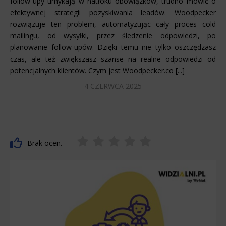
follow-upy umykają w natłoku obowiązków, trudno mówić o
efektywnej strategii pozyskiwania leadów. Woodpecker
rozwiązuje ten problem, automatyzując cały proces cold
mailingu, od wysyłki, przez śledzenie odpowiedzi, po
planowanie follow-upów. Dzięki temu nie tylko oszczędzasz
czas, ale też zwiększasz szanse na realne odpowiedzi od
potencjalnych klientów. Czym jest Woodpecker.co [...]
4 CZERWCA 2025
Brak ocen.