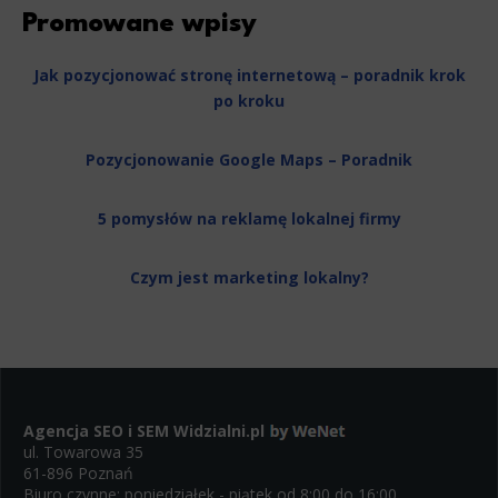
Promowane wpisy
Jak pozycjonować stronę internetową – poradnik krok
po kroku
Pozycjonowanie Google Maps – Poradnik
5 pomysłów na reklamę lokalnej firmy
Czym jest marketing lokalny?
Agencja SEO i SEM
Widzialni.pl
ul. Towarowa 35
61-896 Poznań
Biuro czynne: poniedziałek - piątek od 8:00 do 16:00