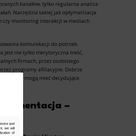
branych kanałów, tylko regularna analiza
ałań. Narzędzia takiej jak optymalizacja
 czy monitoring interakcji w mediach
owania komunikacji do potrzeb
 jest nie tylko merytoryczna treść,
kalnych firmach, przez osobistego
przez programy afiliacyjne. Dobrze
y dotarcia mogą mieć decydujące
i segmentacja –
 device and
t, we will
ization of