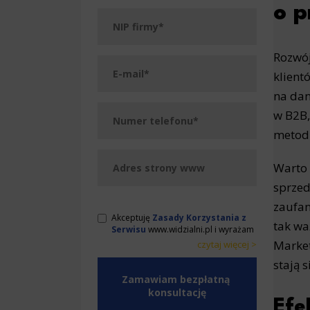
o p
Rozwój
klient
na dan
w B2B,
metod 
Warto 
sprzed
zaufan
Akceptuję
Zasady Korzystania z
tak wa
Serwisu
www.widzialni.pl i wyrażam
zgodę na przetwarzanie przez
Market
czytaj więcej >
WeNet Group S.A., WeNet sp. z o.o.,
< zwiń
< zwiń
stają 
WebWave sp. z o.o. udostępnionych
przeze mnie danych osobowych na
warunkach opisanych w Zasadach.
Oświadczam, że są mi znane cele
Efe