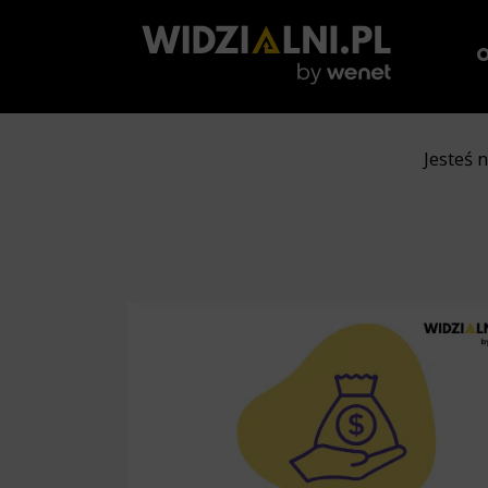
O
Jesteś 