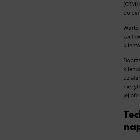
(CRM) 
do per
Warto 
zachow
klient
Dobrze
klient
działa
nie ty
jej ofe
Tec
na