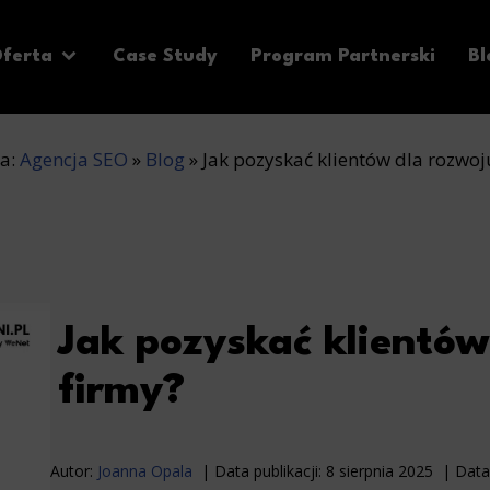
ferta
Case Study
Program Partnerski
Bl
na:
Agencja SEO
»
Blog
»
Jak pozyskać klientów dla rozwoj
Jak pozyskać klientów
firmy?
Autor:
Joanna Opala
Data publikacji:
8 sierpnia 2025
Data 