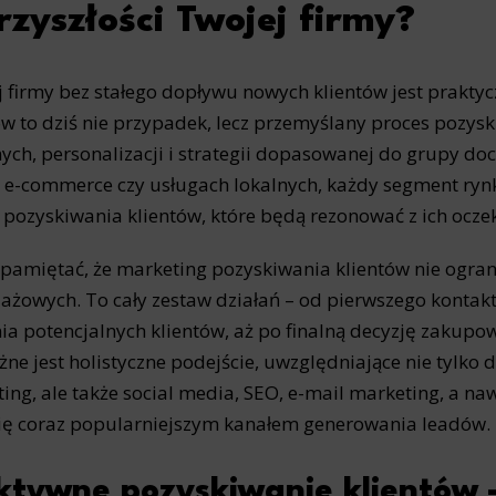
rzyszłości Twojej firmy?
 firmy bez stałego dopływu nowych klientów jest prakty
ów to dziś nie przypadek, lecz przemyślany proces pozysk
ych, personalizacji i strategii dopasowanej do grupy doce
 e-commerce czy usługach lokalnych, każdy segment r
pozyskiwania klientów, które będą rezonować z ich ocze
pamiętać, że marketing pozyskiwania klientów nie ograni
ażowych. To cały zestaw działań – od pierwszego kontak
ia potencjalnych klientów, aż po finalną decyzję zakupow
żne jest holistyczne podejście, uwzględniające nie tylk
ing, ale także social media, SEO, e-mail marketing, a naw
się coraz popularniejszym kanałem generowania leadów.
ktywne pozyskiwanie klientów –