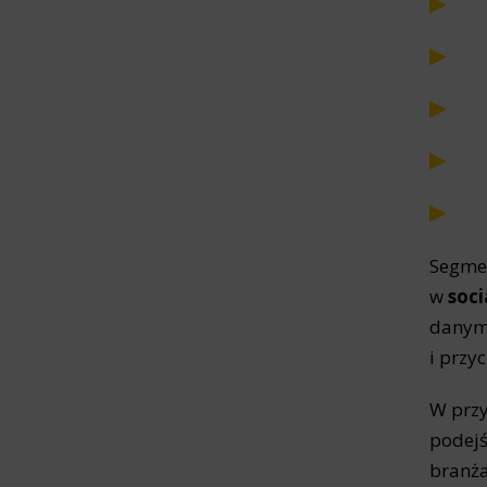
Analyt
Scripts and
create agg
effectivene
Marke
Scope respo
demographic 
providing h
Segmen
w
soci
danym 
i przy
W przy
podejś
branża