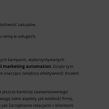
site, and to
measure the
stotliwość zakupów,
co cenią w usługach,
d habits and
le the user,
nych kampanii, wykorzystywanych
ii marketing automation
. Dzięki tym
e znacząco zwiększa efektywność działań
 jeszcze bardziej zaawansowanego
agę takie aspekty jak wielkość firmy,
 jak Zarządzanie relacjami z klientami