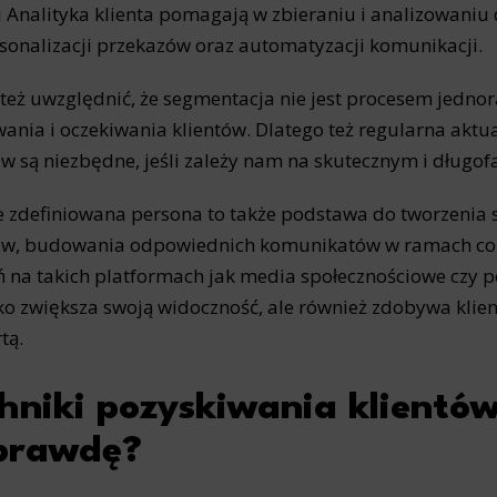
i Analityka klienta pomagają w zbieraniu i analizowani
sonalizacji przekazów oraz automatyzacji komunikacji.
też uwzględnić, że segmentacja nie jest procesem jednor
ania i oczekiwania klientów. Dlatego też regularna aktual
ów są niezbędne, jeśli zależy nam na skutecznym i długo
 zdefiniowana persona to także podstawa do tworzenia 
ów, budowania odpowiednich komunikatów w ramach con
ń na takich platformach jak media społecznościowe czy p
lko zwiększa swoją widoczność, ale również zdobywa klie
rtą.
hniki pozyskiwania klientów 
prawdę?