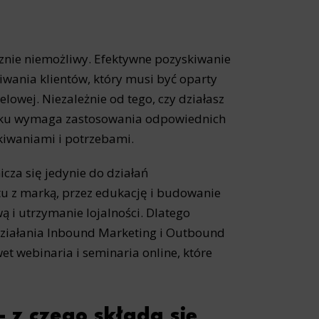
cznie niemożliwy. Efektywne pozyskiwanie
iwania klientów, który musi być oparty
lowej. Niezależnie od tego, czy działasz
ynku wymaga zastosowania odpowiednich
kiwaniami i potrzebami.
cza się jedynie do działań
tu z marką, przez edukację i budowanie
ą i utrzymanie lojalności. Dlatego
o działania Inbound Marketing i Outbound
et webinaria i seminaria online, które
 z czego składa się