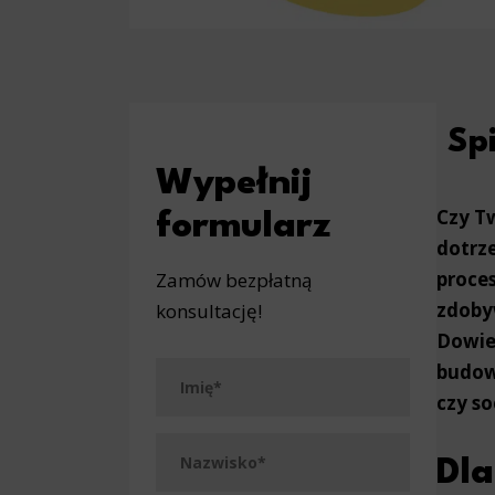
Spi
Wypełnij
Czy Tw
formularz
dotrze
proces
Zamów bezpłatną
zdoby
konsultację!
Dowie
budowa
czy so
Dla