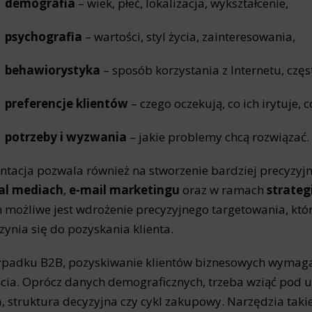
demografia
– wiek, płeć, lokalizacja, wykształcenie,
ics
 data used to collect information to analyze site traffic and how users use the site, how they came to the 
psychografia
– wartości, styl życia, zainteresowania,
regate demographic statistics about users. Analytical cookies and similar technologies allow us to 
ss of actions taken and content presented.
behawiorystyka
– sposób korzystania z Internetu, czę
ting
preferencje klientów
– czego oczekują, co ich irytuje, 
nsible for displaying personalized ads that may be of interest to the user based on browsing history an
criteria. Also, third-party files that, in conjunction with files installed while browsing other websites, profi
im or her with the marketing, advertising and retargeting content deemed most appropriate.
potrzeby i wyzwania
– jakie problemy chcą rozwiązać.
tacja pozwala również na stworzenie bardziej precyzyj
al mediach
,
e-mail marketingu
oraz w ramach
strateg
możliwe jest wdrożenie precyzyjnego targetowania, któr
czynia się do pozyskania klienta.
padku B2B, pozyskiwanie klientów biznesowych wymaga
cia. Oprócz danych demograficznych, trzeba wziąć pod uw
, struktura decyzyjna czy cykl zakupowy. Narzędzia takie