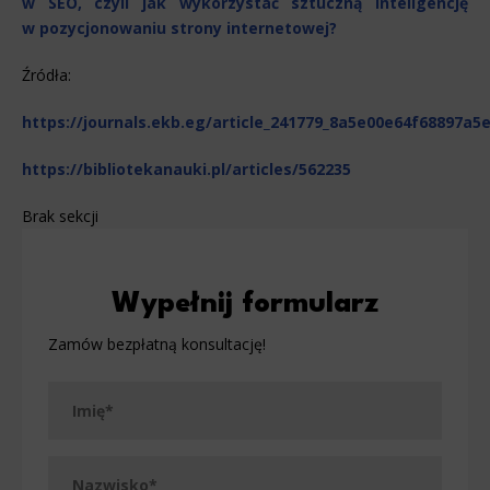
w SEO, czyli jak wykorzystać sztuczną inteligencję
w pozycjonowaniu strony internetowej?
Źródła:
https://journals.ekb.eg/article_241779_8a5e00e64f68897a5
https://bibliotekanauki.pl/articles/562235
Brak sekcji
Wypełnij formularz
Zamów bezpłatną konsultację!