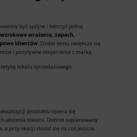
site, and to
measure the
 powinny być spójne i tworzyć jedną
, wzrokowe wrażenia, zapach,
upowe klientów
. Dzięki temu zwiększa się
d habits and
entów i pozytywne skojarzenia z marką.
le the user,
estetykę lokalu sprzedażowego
 ekspozycji produktu opiera się
ach ułożenia towaru. Dobrze zaplanowany
 a przy okazji skusić się na coś jeszcze.