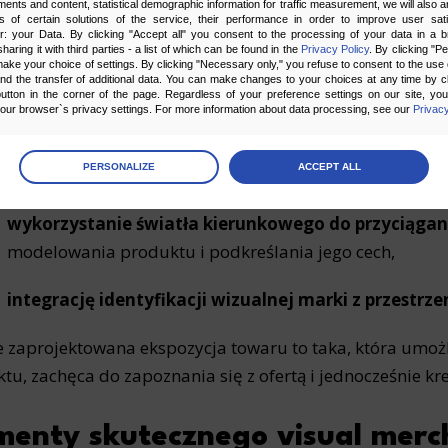
ments and content, statistical demographic information for traffic measurement, we will also a
ają:
s of certain solutions of the service, their performance in order to improve user sati
er: your Data. By clicking "Accept all" you consent to the processing of your data in a 
sharing it with third parties - a list of which can be found in the
Privacy Policy
. By clicking "P
ake your choice of settings. By clicking "Necessary only," you refuse to consent to the use o
segmentację stref zakupowych
, np. produkty premi
and the transfer of additional data. You can make changes to your choices at any time by cl
utton in the corner of the page. Regardless of your preference settings on our site, yo
ur browser`s privacy settings. For more information about data processing, see our
Privacy
stosowanie zasady prawej ręki
, czyli lokowanie najb
stronie ciągu komunikacyjnego, zgodnie z naturalnym p
age
preferences
PERSONALIZE
ACCEPT ALL
praworęcznych po sklepie,
 the consents of your choice
wykorzystanie światła kierunkowego do przyciągan
sary
modelowania produktu i podkreślania jego cech,
cripts and data stored on the end device contribute to the security and usability of the website by ena
asic functions such as site navigation and access to specific areas of the website. The website cannot
integrację identyfikacji wizualnej marki z przestrz
ithout this group.
 zaprojektowana ekspozycja towaru to taka, która umożli
onality
tu, zachęca do zapoznania się z ofertą i jednocześnie k
ta used to personalize your use of our website and to remember choices you make while using our w
 may use functional cookies to remember your language preferences or to remember your login informatio
ou to use the site.
menty skutecznego visual merch