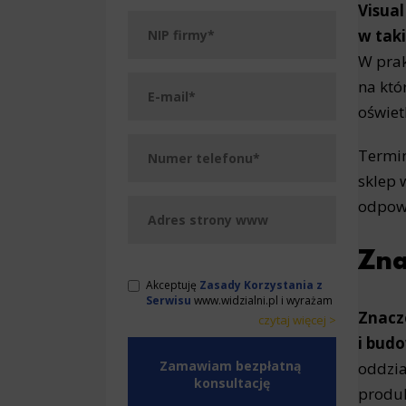
Visua
w taki
W prak
na któ
oświet
Termin
sklep 
odpowi
Zna
Akceptuję
Zasady Korzystania z
Serwisu
www.widzialni.pl i wyrażam
Znacz
zgodę na przetwarzanie przez
czytaj więcej >
WeNet Group S.A., WeNet sp. z o.o.,
< zwiń
i bud
WebWave sp. z o.o. udostępnionych
przeze mnie danych osobowych na
oddzia
warunkach opisanych w Zasadach.
produk
Oświadczam, że są mi znane cele