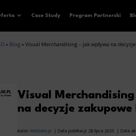
ferta
Case Study
Program Partnerski
Bl
EO
»
Blog
»
Visual Merchandising – jak wpływa na decyzj
Visual Merchandising
na decyzje zakupowe 
Autor:
Widzialni.pl
Data publikacji:
28 lipca 2025
Data akt