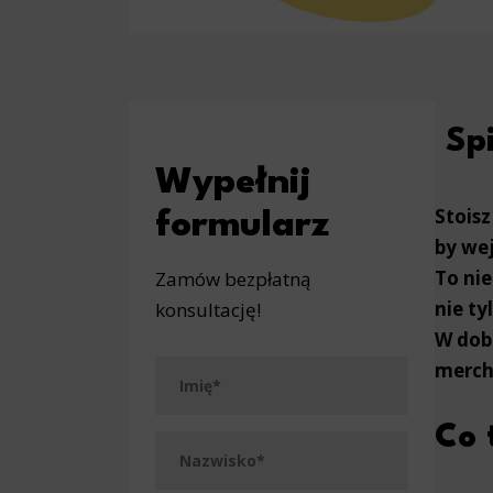
Spi
Wypełnij
Stoisz
formularz
by wej
To nie
Zamów bezpłatną
nie ty
konsultację!
W dob
mercha
Co 