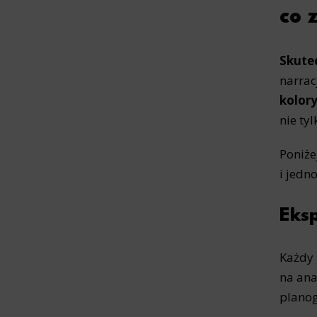
Analyt
co 
Scripts and
create agg
effectivene
Skutec
narrac
Marke
kolor
Scope respo
nie ty
demographic 
providing h
Poniże
i jedn
Eks
Każdy 
na ana
planog