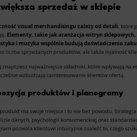
ics
zwiększa sprzedaż w sklepie
 data used to collect information to analyze site traffic and how users use the site, how they came to the 
regate demographic statistics about users. Analytical cookies and similar technologies allow us to 
ss of actions taken and content presented.
zność visual merchandisingu zależy od detali
, które
ję.
Elementy, takie jak aranżacja witryn sklepowych
ting
ystyka i muzyka wspólnie budują doświadczenia zak
nsible for displaying personalized ads that may be of interest to the user based on browsing history an
lko liczba sprzedanych produktów, ale także lojalność kli
criteria. Also, third-party files that, in conjunction with files installed while browsing other websites, profi
im or her with the marketing, advertising and retargeting content deemed most appropriate.
j znajdziesz najważniejsze składniki, które wpływają na 
ocześnie wzbudzają zainteresowanie klientów ofertą.
pozycja produktów i planogramy
produkt ma swoje miejsce i to nie bez powodu. Strategia
lizie danych, psychologii konsumenckiej oraz standard
ram pozwala klientowi intuicyjnie znaleźć to, czego szuka,