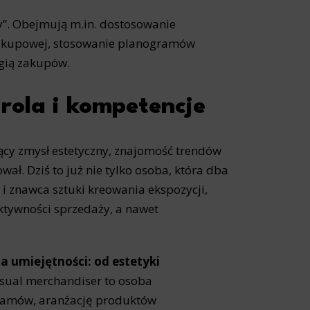
y”. Obejmują m.in. dostosowanie
 zakupowej, stosowanie planogramów
ogią zakupów.
rola i kompetencje
zący zmysł estetyczny, znajomość trendów
ał. Dziś to już nie tylko osoba, która dba
 i znawca sztuki kreowania ekspozycji,
ktywności sprzedaży, a nawet
 umiejętności: od estetyki
sual merchandiser to osoba
gramów, aranżację produktów