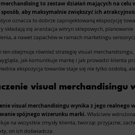
l merchandising
to zestaw działań mających na celu
 sposób, aby maksymalnie zwiększyć ich atrakcyjność
tyce oznacza to dobrze zaprojektowaną ekspozycję towarów
ry składają się aranżacja witryn sklepowych, planowanie 
lenia, a nawet zapachów w ramach marketingu sensoryc
 ten obejmuje również strategię visual merchandisingu, c
wygląda, jak komunikuje markę i jak prowadzi klienta pr
ednia ekspozycja towarów staje się nie tylko ozdobą, 
czenie visual merchandisingu 
enie visual merchandisingu wynika z jego realnego 
owanie spójnego wizerunku marki.
Właściwie wdrożona
łuje na wszystkie zmysły klienta, tworząc przyjazne, zachę
ty, on ich doświadcza.