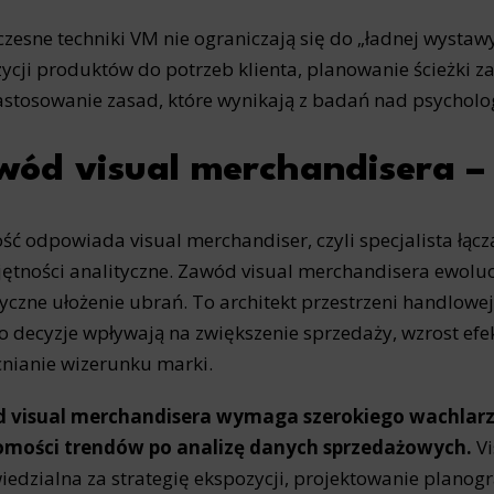
zesne techniki VM nie ograniczają się do „ładnej wystaw
ycji produktów do potrzeb klienta, planowanie ścieżki
astosowanie zasad, które wynikają z badań nad psychol
ód visual merchandisera – 
ość odpowiada visual merchandiser, czyli specjalista łąc
jętności analityczne. Zawód visual merchandisera ewoluow
tyczne ułożenie ubrań. To architekt przestrzeni handlowej
o decyzje wpływają na zwiększenie sprzedaży, wzrost efe
ianie wizerunku marki.
 visual merchandisera wymaga szerokiego wachlarza
jomości trendów po analizę danych sprzedażowych.
Vi
edzialna za strategię ekspozycji, projektowanie plano