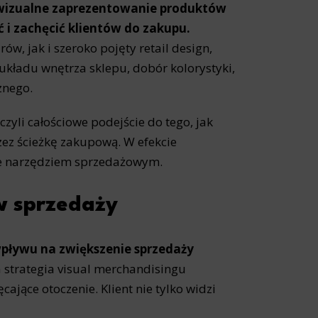
 wizualne zaprezentowanie produktów
 i zachęcić klientów do zakupu.
, jak i szeroko pojęty retail design,
układu wnętrza sklepu, dobór kolorystyki,
znego.
zyli całościowe podejście do tego, jak
zez ścieżkę zakupową. W efekcie
ale narzędziem sprzedażowym.
w sprzedaży
wpływu na zwiększenie sprzedaży
 strategia visual merchandisingu
cające otoczenie. Klient nie tylko widzi