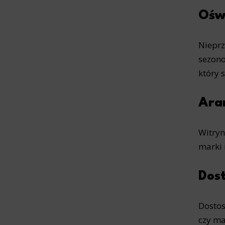
Oświ
Nieprz
sezono
który 
Ara
Witryn
marki 
Dost
Dostos
czy ma