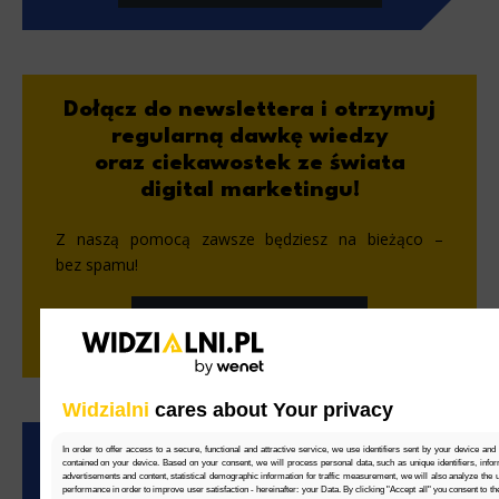
Dołącz do newslettera i otrzymuj
regularną dawkę wiedzy
oraz ciekawostek ze świata
digital marketingu!
Z naszą pomocą zawsze będziesz na bieżąco –
bez spamu!
Dołącz do newslettera
Widzialni
cares about Your privacy
In order to offer access to a secure, functional and attractive service, we use identifiers sent by your device and
contained on your device. Based on your consent, we will process personal data, such as unique identifiers, infor
advertisements and content, statistical demographic information for traffic measurement, we will also analyze the use
performance in order to improve user satisfaction - hereinafter: your Data. By clicking "Accept all" you consent to th