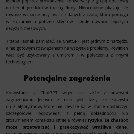
leadów poprzez prowadzenie konwersacji z grupą docelową
na temat produktów i usług firmy. Nieocenione okazuje się
również wsparcie przy analizie danych z czatu, która pomaga
w zrozumieniu potrzeb klientów i podejmowaniu lepszych
decyzji biznesowych.
Trzeba jednak pamiętać, że ChatGPT jest jednym z narzędzi,
a nie gotowym rozwiązaniem na wszystkie problemy. Powinien
więc być użytkowany z umiarem i w połączeniu z innymi
technologiami.
Potencjalne zagrożenia
Korzystanie z ChatGPT wiąże się także z pewnymi
zagrożeniami. Jednym z nich jest fakt, że korzysta
on z algorytmów, które nie zawsze są w stanie dostarczyć
szczegółowej odpowiedzi z pełną dokładnością lub
zrozumieniem kontekstu. Istnieje również
ryzyko, że chatbot
może przetwarzać i przekazywać wrażliwe dane
,
co w znacznym stopniu narusza prywatność osób, które się