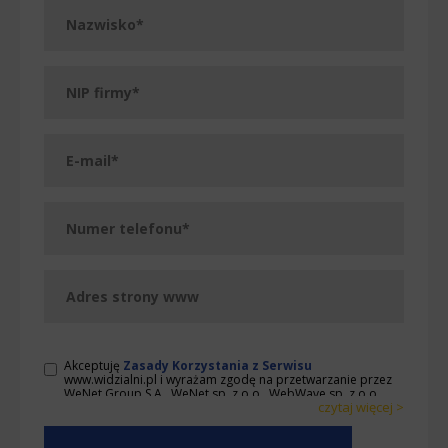
Akceptuję
Zasady Korzystania z Serwisu
www.widzialni.pl i wyrażam zgodę na przetwarzanie przez
WeNet Group S.A., WeNet sp. z o.o., WebWave sp. z o.o.
czytaj więcej >
udostępnionych przeze mnie danych osobowych na
warunkach opisanych w Zasadach. Oświadczam, że są mi
< zwiń
znane cele przetwarzania danych osobowych oraz moje