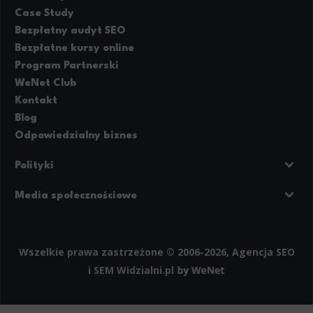
Case Study
Bezpłatny audyt SEO
Bezpłatne kursy online
Program Partnerski
WeNet Club
Kontakt
Blog
Odpowiedzialny biznes
Polityki
Prywatność
Regulamin strony
Media społecznościowe
Polityka cookies
Facebook
LinkedIn
Instagram
Wszelkie prawa zastrzeżone © 2006-2026, Agencja SEO
i SEM
Widzialni.pl