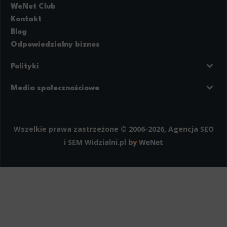
WeNet Club
Kontakt
Blog
Odpowiedzialny biznes
Polityki
Prywatność
Regulamin strony
Media społecznościowe
Polityka cookies
Facebook
LinkedIn
Instagram
Wszelkie prawa zastrzeżone © 2006-2026, Agencja SEO
i SEM
Widzialni.pl