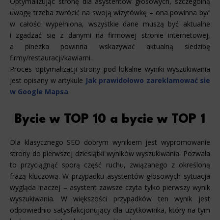
Optymalizując stronę dla asystentów głosowych, szczególną
uwagę trzeba zwrócić na swoją wizytówkę – ona powinna być
w całości wypełniona, wszystkie dane muszą być aktualne
i zgadzać się z danymi na firmowej stronie internetowej,
a pinezka powinna wskazywać aktualną siedzibę
firmy/restauracji/kawiarni.
Proces optymalizacji strony pod lokalne wyniki wyszukiwania
jest opisany w artykule
Jak prawidołowo zareklamować sie
w Google Mapsa
.
Bycie w TOP 10 a bycie w TOP 1
Dla klasycznego SEO dobrym wynikiem jest wypromowanie
strony do pierwszej dziesiątki wyników wyszukiwania. Pozwala
to przyciągnąć sporą część ruchu, związanego z określoną
frazą kluczową. W przypadku asystentów głosowych sytuacja
wygląda inaczej – asystent zawsze czyta tylko pierwszy wynik
wyszukiwania. W większości przypadków ten wynik jest
odpowiednio satysfakcjonujący dla użytkownika, który na tym