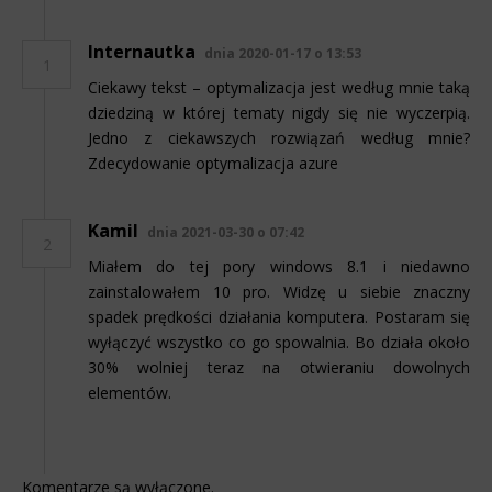
Internautka
dnia 2020-01-17 o 13:53
1
Ciekawy tekst – optymalizacja jest według mnie taką
dziedziną w której tematy nigdy się nie wyczerpią.
Jedno z ciekawszych rozwiązań według mnie?
Zdecydowanie optymalizacja azure
Kamil
dnia 2021-03-30 o 07:42
2
Miałem do tej pory windows 8.1 i niedawno
zainstalowałem 10 pro. Widzę u siebie znaczny
spadek prędkości działania komputera. Postaram się
wyłączyć wszystko co go spowalnia. Bo działa około
30% wolniej teraz na otwieraniu dowolnych
elementów.
Komentarze są wyłączone.