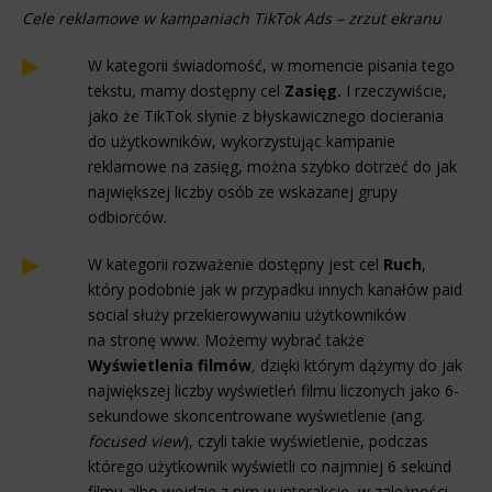
Cele reklamowe w kampaniach TikTok Ads – zrzut ekranu
W kategorii świadomość, w momencie pisania tego
tekstu, mamy dostępny cel
Zasięg.
I rzeczywiście,
jako że TikTok słynie z błyskawicznego docierania
do użytkowników, wykorzystując kampanie
reklamowe na zasięg, można szybko dotrzeć do jak
największej liczby osób ze wskazanej grupy
odbiorców.
W kategorii rozważenie dostępny jest cel
Ruch
,
który podobnie jak w przypadku innych kanałów paid
social służy przekierowywaniu użytkowników
na stronę www. Możemy wybrać także
Wyświetlenia filmów
,
dzięki którym dążymy do jak
największej liczby wyświetleń filmu liczonych jako 6-
sekundowe skoncentrowane wyświetlenie (ang.
focused view
), czyli takie wyświetlenie, podczas
którego użytkownik wyświetli co najmniej 6 sekund
filmu albo wejdzie z nim w interakcję, w zależności