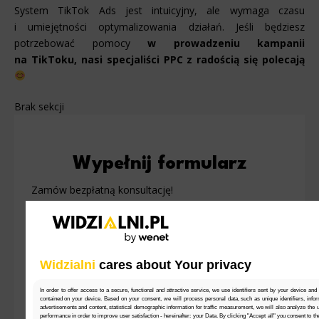
System TikTok Ads jest intuicyjny, ale wymaga czasu
i umiejętności optymalizowania działań. Jeśli będziesz
potrzebować pomocy
w prowadzeniu kampanii
na TikToku, nasi specjaliści PPC z radością się polecają
Brak sekcji
Wypełnij formularz
Zamów bezpłatną konsultację!
Widzialni
cares about Your privacy
In order to offer access to a secure, functional and attractive service, we use identifiers sent by your device and
contained on your device. Based on your consent, we will process personal data, such as unique identifiers, infor
advertisements and content, statistical demographic information for traffic measurement, we will also analyze the use
performance in order to improve user satisfaction - hereinafter: your Data. By clicking "Accept all" you consent to th