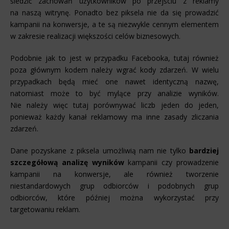
śledzić zachowań użytkowników po przejściu z reklamy
na naszą witrynę. Ponadto bez piksela nie da się prowadzić
kampanii na konwersje, a te są niezwykle cennym elementem
w zakresie realizacji większości celów biznesowych.
Podobnie jak to jest w przypadku Facebooka, tutaj również
poza głównym kodem należy wgrać kody zdarzeń. W wielu
przypadkach będą mieć one nawet identyczną nazwę,
natomiast może to być mylące przy analizie wyników.
Nie należy więc tutaj porównywać liczb jeden do jeden,
ponieważ każdy kanał reklamowy ma inne zasady zliczania
zdarzeń.
Dane pozyskane z piksela umożliwią nam nie tylko
bardziej
szczegółową analizę wyników
kampanii czy prowadzenie
kampanii na konwersje, ale również tworzenie
niestandardowych grup odbiorców i podobnych grup
odbiorców, które później można wykorzystać przy
targetowaniu reklam.