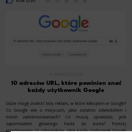
Brak ocen.
O NARZĘDZIACH
10 adresów URL, które powinien znać
każdy użytkownik Google
Gdzie mogę znaleźć listę reklam, w które kliknąłem w Google?
Co Google wie o miejscach, jakie ostatnio odwiedziłem i
moich zainteresowaniach? Co muszę sprawdzić, jeśli
zapomniałem głównego hasła do konta? Poniżej
przedstawiam 10 odnośników, jakie każdy użytkownik Google