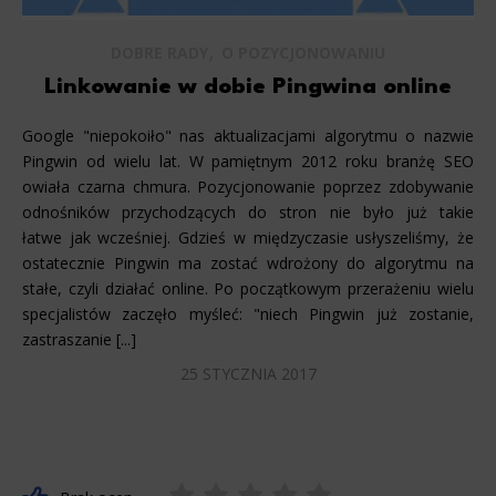
,
DOBRE RADY
O POZYCJONOWANIU
Linkowanie w dobie Pingwina online
Google "niepokoiło" nas aktualizacjami algorytmu o nazwie
Pingwin od wielu lat. W pamiętnym 2012 roku branżę SEO
owiała czarna chmura. Pozycjonowanie poprzez zdobywanie
odnośników przychodzących do stron nie było już takie
łatwe jak wcześniej. Gdzieś w międzyczasie usłyszeliśmy, że
ostatecznie Pingwin ma zostać wdrożony do algorytmu na
stałe, czyli działać online. Po początkowym przerażeniu wielu
specjalistów zaczęło myśleć: "niech Pingwin już zostanie,
zastraszanie [...]
25 STYCZNIA 2017