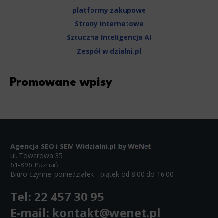
platformy zakupowe
Strony internetowe
Sztuczna Inteligencja AI
Zespół widzialni.pl
Promowane wpisy
Agencja SEO i SEM
Widzialni.pl
ul. Towarowa 35
61-896 Poznań
Biuro czynne: poniedziałek - piątek od 8:00 do 16:00
Tel:
22 457 30 95
E-mail:
kontakt@wenet.pl