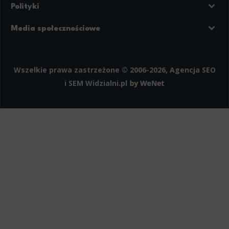
Polityki
Prywatność
Regulamin strony
Media społecznościowe
Polityka cookies
Facebook
LinkedIn
Instagram
Wszelkie prawa zastrzeżone © 2006-2026, Agencja SEO
i SEM
Widzialni.pl