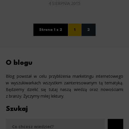
4 SIERPNIA 2015
Strona 1 z 2
1
2
O blogu
Blog powstał w celu przybliżenia marketingu internetowego
w wyszukiwarkach wszystkim zainteresowanym tą tematyką.
Będziemy dzielić się tutaj naszą wiedzą oraz nowościami
z branży. Życzymy miłej lektury.
Szukaj
Szu