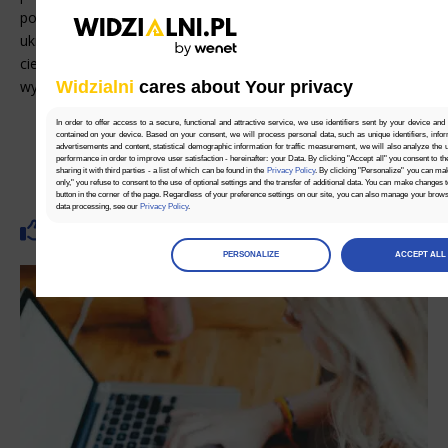
powinien znać. Nie jest łatwo je odnaleźć, gdyż leżą głęboko
ukryte w ustawieniach konta Google. Mogą zawierać bardzo
ciekawe i czasem intrygujące informacje o tym, co gigant
wyszukiwarek wie na Twój temat. Pytanie, [...]
Widzialni
cares about Your privacy
3 GRUDNIA 2015
In order to offer access to a secure, functional and attractive service, we use identifiers sent by your device and
contained on your device. Based on your consent, we will process personal data, such as unique identifiers, infor
advertisements and content, statistical demographic information for traffic measurement, we will also analyze the use
performance in order to improve user satisfaction - hereinafter: your Data. By clicking "Accept all" you consent to th
sharing it with third parties - a list of which can be found in the
Privacy Policy
. By clicking "Personalize" you can ma
only," you refuse to consent to the use of optional settings and the transfer of additional data. You can make changes 
button in the corner of the page. Regardless of your preference settings on our site, you can also manage your brow
data processing, see our
Privacy Policy
.
Brak ocen.
Manage
preferences
PERSONALIZE
ACCEPT ALL
Select the consents of your choice
Necessary
Necessary scripts and data stored on the end device contribute to the security and usability of the website by enab
navigation and access to specific areas of the website. The website cannot be properly displayed without this grou
Functionality
This is data used to personalize your use of our website and to remember choices you make while using our websit
remember your language preferences or to remember your login information, making it easier for you to use the site