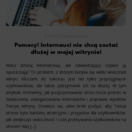
Analytics
Scripts and data used to collect information to analyze site traffic and how users use the site, how they came 
statistics about users. Analytical cookies and similar technologies allow us to measure the effectiveness of action
Marketing
O POZYCJONOWANIU
Scope responsible for displaying personalized ads that may be of interest to the user based on browsing history 
party files that, in conjunction with files installed while browsing other websites, profile the user, providin
Pomocy! Internauci nie chcą zostać
retargeting content deemed most appropriate.
dłużej w mojej witrynie!
Masz stronę internetową, ale odwiedzający szybko ją
opuszczają? To problem, z którym boryka się wielu właścicieli
witryn. Kluczem do sukcesu jest nie tylko przyciągnięcie
użytkowników, ale także zatrzymanie ich na dłużej. W tym
artykule omówimy, jak pozycjonowanie stron może pomóc w
zwiększeniu zaangażowania internautów i poprawie wyników
Twojej witryny. Dowiesz się, jakie kroki podjąć, aby Twoja
strona była bardziej atrakcyjna i przyjazna dla użytkowników.
Jak zwiększyć widoczność i czas przebywania użytkowników na
stronie? Aby [...]