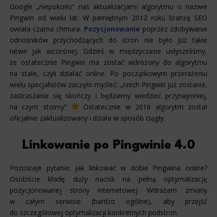
Google „niepokoiło” nas aktualizacjami algorytmu o nazwie
Pingwin od wielu lat. W pamiętnym 2012 roku branżę SEO
owiała czarna chmura.
Pozycjonowanie
poprzez zdobywanie
odnośników przychodzących do stron nie było już takie
łatwe jak wcześniej. Gdzieś w międzyczasie usłyszeliśmy,
że ostatecznie Pingwin ma zostać wdrożony do algorytmu
na stałe, czyli działać online. Po początkowym przerażeniu
wielu specjalistów zaczęło myśleć: „niech Pingwin już zostanie,
zastraszanie się skończy i będziemy wiedzieć przynajmniej,
na czym stoimy”
Ostatecznie w 2016 algorytm został
oficjalnie zaktualizowany i działa w sposób ciągły.
Linkowanie po Pingwinie 4.0
Pozostaje pytanie: jak linkować w dobie Pingwina online?
Osobiście kładę duży nacisk na pełną optymalizację
pozycjonowanej strony internetowej. Wdrażam zmiany
w całym serwisie (bardzo ogólne), aby przejść
do szczegółowej optymalizacji konkretnych podstron.