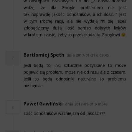
w odstępach czasowych. Co do „Z doświadczenia
widzę, że dla Google problemem nie jest
tak naprawdę jakość odnośników, a ich ilość. ” jest
w tym trochę racji, ale nie wydaję mi się jeżeli
zdobędziemy dużą ilość bardzo dobrych linków
w krótkim czasie, żeby to przeszkadzało Googlowi
Bartłomiej Speth
dnia 2017-01-31 o 09:45
7
Jeśli będą to linki sztucznie pozyskane to może
pojawić się problem, może nie od razu ale z czasem.
Jeśli to będą odnośniki naturalne to problemu
nie będzie.
Paweł Gawliński
dnia 2017-01-31 o 01:46
8
Ilość odnośników ważniejsza od jakości???