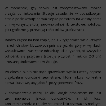
W momencie, gdy serwis jest zoptymalizowany, można
przejść do linkowania. Stosuję zasadę, że w początkowym
etapie podlinkowuję najważniejsze podstrony na własny adres
url i wykorzystuję tutaj zarówno odnośniki tekstowe, nofollow,
jak i graficzne (z przewagą ilości linków graficznych).
Bardzo często na tym etapie, po 1-2 tygodniach wiele łatwych
i średnich słów kluczowych pnie się już do góry w wynikach
wyszukiwania. Następnie odczekuję kilka tygodni, aż wszystkie
odnośniki się przydzielą (stosuję przyrost: 1 link co 2-3 dni)
i zostaną zindeksowane w Google.
Po okresie około miesiąca sprawdzam wyniki i wtedy dopiero
przydzielam odnośniki zewnętrzne, które linkują konkretne
słowa kluczowe, aby „dobić” pozycjonowane frazy.
Z doświadczenia widzę, że dla Google problemem nie jest
tak naprawdę jakość odnośników, a ich ilość.
Konkretnie chodzi o to, aby naturalne linki przeważały nad tymi