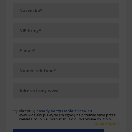
Akceptuję
Zasady Korzystania z Serwisu
www.widzialni.pl i wyrażam zgodę na przetwarzanie przez
WeNet Group S.A., WeNet sp. z o.o., WebWave sp. z o.o.
czytaj więcej >
udostępnionych przeze mnie danych osobowych na
warunkach opisanych w Zasadach. Oświadczam, że są mi
< zwiń
< zwiń
znane cele przetwarzania danych osobowych oraz moje