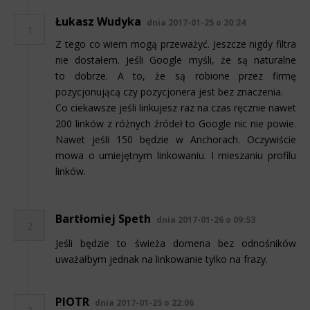
Łukasz Wudyka
dnia 2017-01-25 o 20:24
1
Z tego co wiem mogą przeważyć. Jeszcze nigdy filtra
nie dostałem. Jeśli Google myśli, że są naturalne
to dobrze. A to, że są robione przez firmę
pozycjonującą czy pozycjonera jest bez znaczenia.
Co ciekawsze jeśli linkujesz raz na czas ręcznie nawet
200 linków z różnych źródeł to Google nic nie powie.
Nawet jeśli 150 będzie w Anchorach. Oczywiście
mowa o umiejętnym linkowaniu. I mieszaniu profilu
linków.
Bartłomiej Speth
dnia 2017-01-26 o 09:53
2
Jeśli będzie to świeża domena bez odnośników
uważałbym jednak na linkowanie tylko na frazy.
PIOTR
dnia 2017-01-25 o 22:06