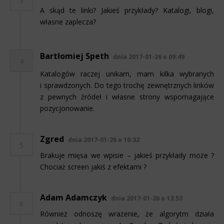
3
A skąd te linki? Jakieś przykłady? Katalogi, blogi,
własne zaplecza?
Bartłomiej Speth
dnia 2017-01-26 o 09:49
4
Katalogów raczej unikam, mam kilka wybranych
i sprawdzonych. Do tego trochę zewnętrznych linków
z pewnych źródeł i własne strony wspomagające
pozycjonowanie.
Zgred
dnia 2017-01-26 o 10:32
5
Brakuje mięsa we wpisie – jakieś przykłady może ?
Chociaż screen jakiś z efektami ?
Adam Adamczyk
dnia 2017-01-26 o 13:53
6
Również odnoszę wrażenie, że algorytm działa