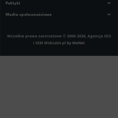
Polityki
Prywatność
Regulamin strony
Media społecznościowe
Polityka cookies
Facebook
LinkedIn
Instagram
Wszelkie prawa zastrzeżone © 2006-2026, Agencja SEO
i SEM
Widzialni.pl