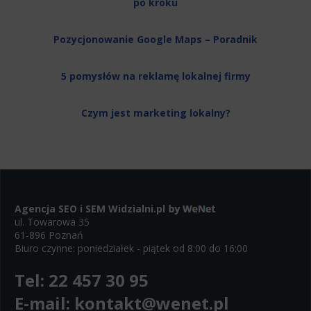
po kroku
Pozycjonowanie Google Maps – Poradnik
5 pomysłów na reklamę lokalnej firmy
Czym jest marketing lokalny?
Agencja SEO i SEM
Widzialni.pl
ul. Towarowa 35
61-896 Poznań
Biuro czynne: poniedziałek - piątek od 8:00 do 16:00
Tel:
22 457 30 95
E-mail:
kontakt@wenet.pl