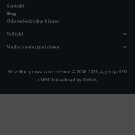
Kontakt
Blog
Odpowiedzialny biznes
Polityki
Prywatność
Regulamin strony
Media społecznościowe
Polityka cookies
Facebook
LinkedIn
Instagram
Wszelkie prawa zastrzeżone © 2006-2026, Agencja SEO
i SEM
Widzialni.pl