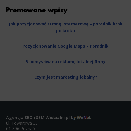
Promowane wpisy
Jak pozycjonować stronę internetową – poradnik krok
po kroku
Pozycjonowanie Google Maps – Poradnik
5 pomysłów na reklamę lokalnej firmy
Czym jest marketing lokalny?
Agencja SEO i SEM
Widzialni.pl
ul. Towarowa 35
61-896 Poznań