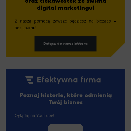
oraz ciekawostek ze świata
Functionality
digital marketingu!
This is data used to personalize your use of our website and to remember choices you make while using our websit
remember your language preferences or to remember your login information, making it easier for you to use the site
Z naszą pomocą zawsze będziesz na bieżąco –
Analytics
bez spamu!
Scripts and data used to collect information to analyze site traffic and how users use the site, how they came 
statistics about users. Analytical cookies and similar technologies allow us to measure the effectiveness of action
Dołącz do newslettera
Marketing
Scope responsible for displaying personalized ads that may be of interest to the user based on browsing history 
party files that, in conjunction with files installed while browsing other websites, profile the user, providin
retargeting content deemed most appropriate.
Poznaj historie, które odmienią
Twój biznes
Oglądaj na YouTube!