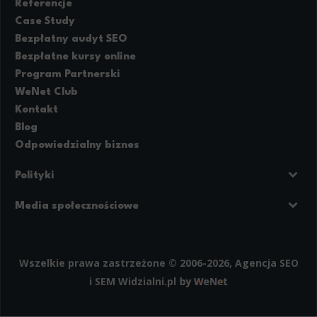
Referencje
Case Study
Bezpłatny audyt SEO
Bezpłatne kursy online
Program Partnerski
WeNet Club
Kontakt
Blog
Odpowiedzialny biznes
Polityki
Prywatność
Regulamin strony
Media społecznościowe
Polityka cookies
Facebook
LinkedIn
Instagram
Wszelkie prawa zastrzeżone © 2006-2026, Agencja SEO
i SEM
Widzialni.pl