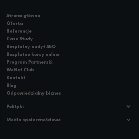
Strona główna
Oferta
Referencje
Case Study
Bezpłatny audyt SEO
Bezpłatne kursy online
Program Partnerski
WeNet Club
Kontakt
Blog
Odpowiedzialny biznes
Polityki
Prywatność
Regulamin strony
Media społecznościowe
Polityka cookies
Facebook
LinkedIn
Instagram