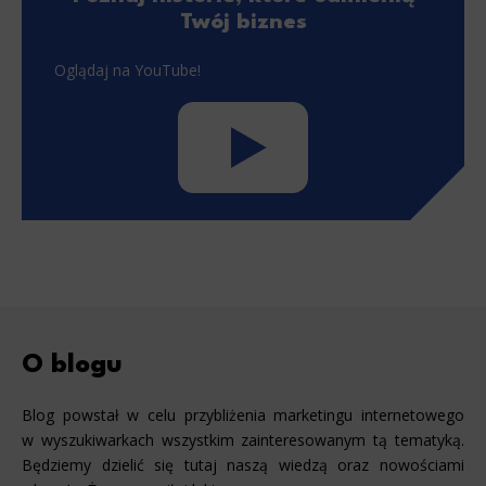
Twój biznes
Marketing
Scope responsible for displaying personalized ads that may be of interest to the user based on browsing history 
Oglądaj na YouTube!
party files that, in conjunction with files installed while browsing other websites, profile the user, providin
retargeting content deemed most appropriate.
O blogu
Blog powstał w celu przybliżenia marketingu internetowego
w wyszukiwarkach wszystkim zainteresowanym tą tematyką.
Będziemy dzielić się tutaj naszą wiedzą oraz nowościami