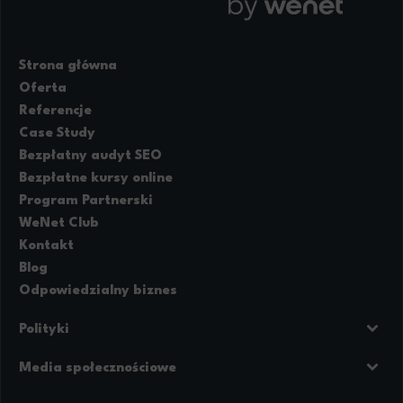
Strona główna
Oferta
Referencje
Case Study
Bezpłatny audyt SEO
Bezpłatne kursy online
Program Partnerski
WeNet Club
Kontakt
Blog
Odpowiedzialny biznes
Polityki
Prywatność
Regulamin strony
Media społecznościowe
Polityka cookies
Facebook