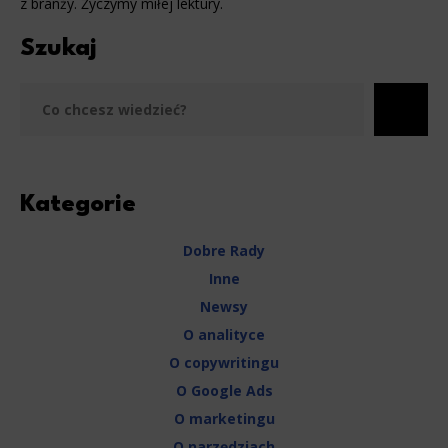
z branży. Życzymy miłej lektury.
Szukaj
Szu
Kategorie
Dobre Rady
Inne
Newsy
O analityce
O copywritingu
O Google Ads
O marketingu
O narzędziach