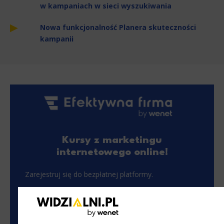
w kampaniach w sieci wyszukiwania
Nowa funkcjonalność Planera skuteczności
kampanii
Kursy z marketingu
internetowego online!
Zarejestruj się do bezpłatnej platformy.
Zarejestruj się bezpłatnie