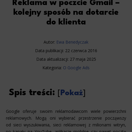
Reklama w poczcie Gmail –
kolejny sposób na dotarcie
do klienta
Autor:
Ewa Benedyczak
Data publikacji:
22 czerwca 2016
Data aktualizacji:
27 maja 2025
Kategoria:
O Google Ads
Spis treści:
[
Pokaż
]
Google oferuje swoim reklamodawcom wiele powierzchni
reklamowych. Mogą oni wybierać przestrzenie począwszy
od sieci wyszukiwania, sieci reklamowej z milionami witryn,
po kanały na YouTube, aplikacje mobilne czy nawet pocztę