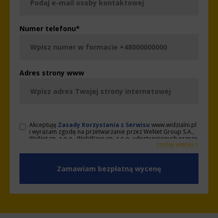
Numer telefonu
*
Adres strony www
Akceptuję
Zasady Korzystania z Serwisu
www.widzialni.pl
i wyrażam zgodę na przetwarzanie przez WeNet Group S.A.,
WeNet sp. z o.o., WebWave sp. z o.o. udostępnionych przeze
czytaj więcej >
mnie danych osobowych na warunkach opisanych w
Zasadach. Oświadczam, że są mi znane cele przetwarzania
< zwiń
danych osobowych oraz moje uprawnienia. Ponadto,
wyrażam zgodę na wykonywanie przez WeNet Group S.A.,
WeNet sp. z o.o., WebWave sp. z o.o. działań w zakresie
marketingu bezpośredniego kierowanych na urządzenia
telekomunikacyjne, w tym w szczególności telefony lub
komputery, których jestem użytkownikiem końcowym oraz
wyrażam zgodę na otrzymywanie od WeNet Group S.A.,
WeNet sp. z o.o., WebWave sp. z o.o. informacji handlowych
za pomocą środków komunikacji elektronicznej, także przy