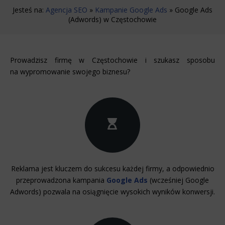
użyciu automatycznych systemów wywołujących na podane w
Jesteś na:
niniejszym formularzu: adres poczty elektronicznej lub numer
Agencja SEO
»
Kampanie Google Ads
»
Google Ads
telefonu. Przyjmuję do wiadomości, że zgoda udzielona
(Adwords) w Częstochowie
WeNet Group S.A., WeNet sp. z o.o., WebWave sp. z o.o. w
zakresie wyżej wymienionej komunikacji marketingowej może
być przeze mnie wycofana w dowolnym czasie, poprzez
kontakt z Działem Obsługi Klienta tel. 22 457 30 95 lub email
kontakt@wenet.pl bez wpływu na zgodność z prawem
przetwarzania, którego dokonano na podstawie zgody
Prowadzisz firmę w Częstochowie i szukasz sposobu
*
przed jej cofnięciem.
na wypromowanie swojego biznesu?
Reklama jest kluczem do sukcesu każdej firmy, a odpowiednio
przeprowadzona kampania
Google Ads
(wcześniej Google
Adwords) pozwala na osiągnięcie wysokich wyników konwersji.