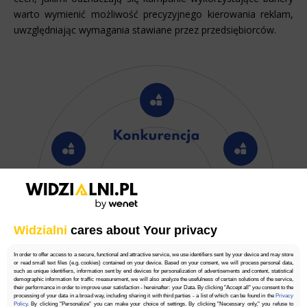
warto wymienić możliwość precyzyjnego kierowania reklam,
uwzględniając wymagania stawiane przez przedsiębiorców.
Widzialni
cares about Your privacy
In order to offer access to a secure, functional and attractive service, we use identifiers sent by your device and may store
or read small text files (e.g. cookies) contained on your device. Based on your consent, we will process personal data,
such as unique identifiers, information sent by end devices for personalization of advertisements and content, statistical
demographic information for traffic measurement, we will also analyze the usefulness of certain solutions of the service,
their performance in order to improve user satisfaction - hereinafter: your Data. By clicking "Accept all" you consent to the
processing of your data in a broad way, including sharing it with third parties - a list of which can be found in the
Privacy
Policy
. By clicking "Personalize" you can make your choice of settings. By clicking "Necessary only," you refuse to