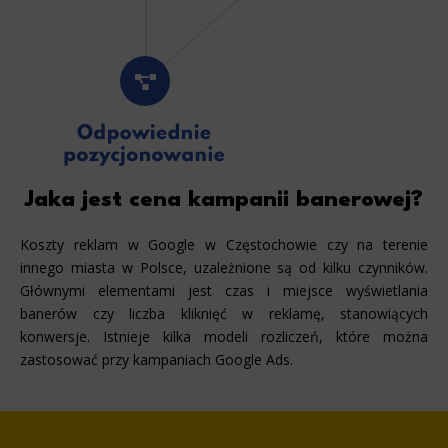
websites, profile the user, providing him or her with the marketing, advertising and retargeting content deemed most
appropriate.
Jaka jest cena kampanii banerowej?
Koszty reklam w Google w Częstochowie czy na terenie
innego miasta w Polsce, uzależnione są od kilku czynników.
Głównymi elementami jest czas i miejsce wyświetlania
banerów czy liczba kliknięć w reklamę, stanowiących
konwersje. Istnieje kilka modeli rozliczeń, które można
zastosować przy kampaniach Google Ads.