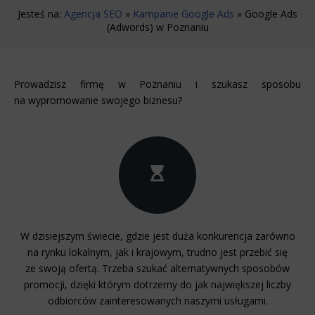
użyciu automatycznych systemów wywołujących na podane w
Jesteś na:
niniejszym formularzu: adres poczty elektronicznej lub numer
Agencja SEO
»
Kampanie Google Ads
»
Google Ads
telefonu. Przyjmuję do wiadomości, że zgoda udzielona
(Adwords) w Poznaniu
WeNet Group S.A., WeNet sp. z o.o., WebWave sp. z o.o. w
zakresie wyżej wymienionej komunikacji marketingowej może
być przeze mnie wycofana w dowolnym czasie, poprzez
kontakt z Działem Obsługi Klienta tel. 22 457 30 95 lub email
kontakt@wenet.pl bez wpływu na zgodność z prawem
przetwarzania, którego dokonano na podstawie zgody
Prowadzisz firmę w Poznaniu i szukasz sposobu
*
przed jej cofnięciem.
na wypromowanie swojego biznesu?
W dzisiejszym świecie, gdzie jest duża konkurencja zarówno
na rynku lokalnym, jak i krajowym, trudno jest przebić się
ze swoją ofertą. Trzeba szukać alternatywnych sposobów
promocji, dzięki którym dotrzemy do jak największej liczby
odbiorców zainteresowanych naszymi usługami.