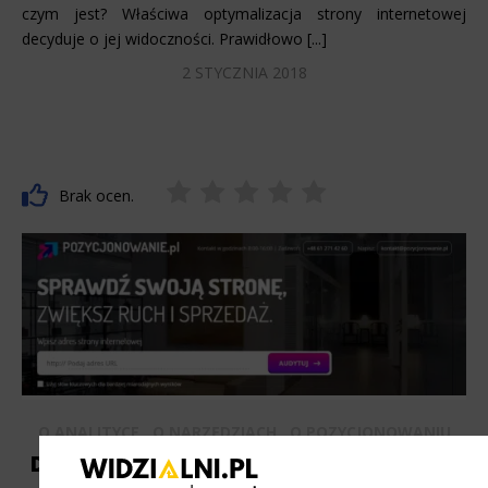
czym jest? Właściwa optymalizacja strony internetowej
decyduje o jej widoczności. Prawidłowo [...]
2 STYCZNIA 2018
Brak ocen.
,
,
O ANALITYCE
O NARZĘDZIACH
O POZYCJONOWANIU
Darmowy audyt SEO – pomóż swojemu