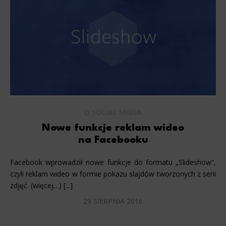
Scripts and data used to collect information to analyze site traffic and how users use the site, how they came 
statistics about users. Analytical cookies and similar technologies allow us to measure the effectiveness of action
Marketing
Scope responsible for displaying personalized ads that may be of interest to the user based on browsing history 
party files that, in conjunction with files installed while browsing other websites, profile the user, providin
retargeting content deemed most appropriate.
O SOCIAL MEDIA
Nowe funkcje reklam wideo
na Facebooku
Facebook wprowadził nowe funkcje do formatu „Slideshow”,
czyli reklam wideo w formie pokazu slajdów tworzonych z serii
zdjęć. (więcej…) [...]
29 SIERPNIA 2016