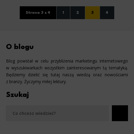
Strona 3 z 4
1
2
3
4
O blogu
Blog powstał w celu przybliżenia marketingu internetowego
w wyszukiwarkach wszystkim zainteresowanym tą tematyką.
Będziemy dzielić się tutaj naszą wiedzą oraz nowościami
z branży. Życzymy miłej lektury.
Szukaj
Szu