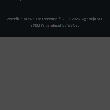
Polityka cookies
Facebook
LinkedIn
Instagram
Wszelkie prawa zastrzeżone © 2006-2026, Agencja SEO
i SEM
Widzialni.pl