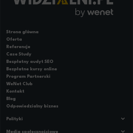
Strona główna
Oferta
Referencje
Case Study
Bezpłatny audyt SEO
Bezpłatne kursy online
Program Partnerski
WeNet Club
Kontakt
Blog
Odpowiedzialny biznes
Polityki
Prywatność
Regulamin strony
Media społecznościowe