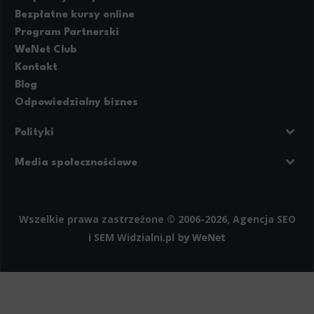
Bezpłatne kursy online
Program Partnerski
WeNet Club
Kontakt
Blog
Odpowiedzialny biznes
Polityki
Prywatność
Regulamin strony
Media społecznościowe
Polityka cookies
Facebook
LinkedIn
Instagram
Wszelkie prawa zastrzeżone © 2006-2026, Agencja SEO
i SEM
Widzialni.pl