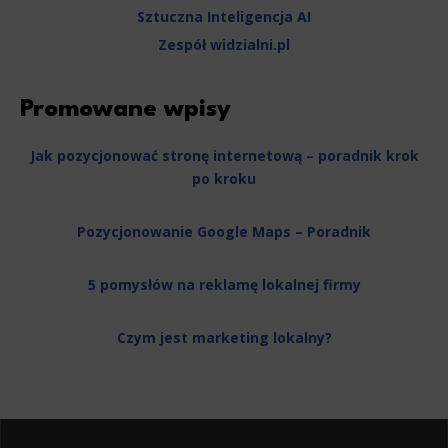
Marketing
Sztuczna Inteligencja AI
Zespół widzialni.pl
Scope responsible for displaying personalized ads that may be of interest to the user based on browsing history 
party files that, in conjunction with files installed while browsing other websites, profile the user, providin
retargeting content deemed most appropriate.
Promowane wpisy
Jak pozycjonować stronę internetową – poradnik krok
po kroku
Pozycjonowanie Google Maps – Poradnik
5 pomysłów na reklamę lokalnej firmy
Czym jest marketing lokalny?