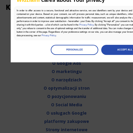
Widzialni
cares about Your privacy
Kategorie
In order to offer access to a secure, functional and attractive service, we use identifiers sent by your device and
contained on your device. Based on your consent, we will process personal data, such as unique identifiers, infor
advertisements and content, statistical demographic information for traffic measurement, we will also analyze the use
Dobre Rady
performance in order to improve user satisfaction - hereinafter: your Data. By clicking "Accept all" you consent to th
sharing it with third parties - a list of which can be found in the
Privacy Policy
. By clicking "Personalize" you can ma
only," you refuse to consent to the use of optional settings and the transfer of additional data. You can make changes 
Inne
button in the corner of the page. Regardless of your preference settings on our site, you can also manage your brow
data processing, see our
Privacy Policy
.
Newsy
Manage
preferences
O analityce
PERSONALIZE
ACCEPT ALL
Select the consents of your choice
O copywritingu
O Google Ads
Necessary
O marketingu
Necessary scripts and data stored on the end device contribute to the security and usability of the website by enab
navigation and access to specific areas of the website. The website cannot be properly displayed without this grou
O narzędziach
O optymalizacji stron
Functionality
O pozycjonowaniu
This is data used to personalize your use of our website and to remember choices you make while using our websit
remember your language preferences or to remember your login information, making it easier for you to use the site
O Social Media
O usługach Google
Analytics
platformy zakupowe
Scripts and data used to collect information to analyze site traffic and how users use the site, how they came 
statistics about users. Analytical cookies and similar technologies allow us to measure the effectiveness of action
Strony internetowe