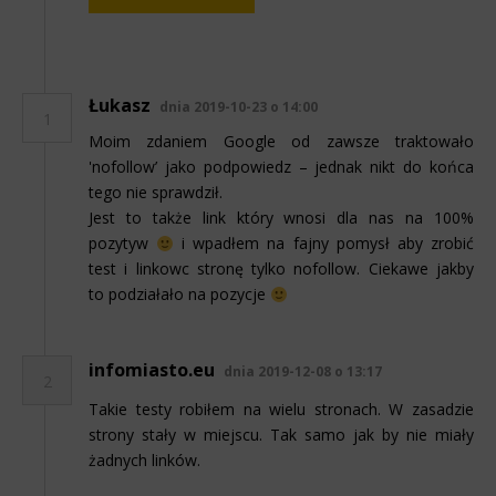
Łukasz
dnia 2019-10-23 o 14:00
1
Moim zdaniem Google od zawsze traktowało
'nofollow’ jako podpowiedz – jednak nikt do końca
tego nie sprawdził.
Jest to także link który wnosi dla nas na 100%
pozytyw
i wpadłem na fajny pomysł aby zrobić
test i linkowc stronę tylko nofollow. Ciekawe jakby
to podziałało na pozycje
infomiasto.eu
dnia 2019-12-08 o 13:17
2
Takie testy robiłem na wielu stronach. W zasadzie
strony stały w miejscu. Tak samo jak by nie miały
żadnych linków.