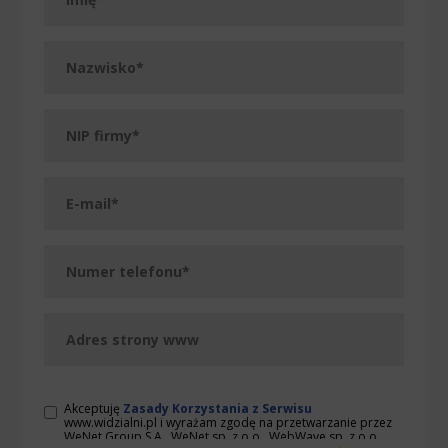
Akceptuję
Zasady Korzystania z Serwisu
www.widzialni.pl i wyrażam zgodę na przetwarzanie przez
WeNet Group S.A., WeNet sp. z o.o., WebWave sp. z o.o.