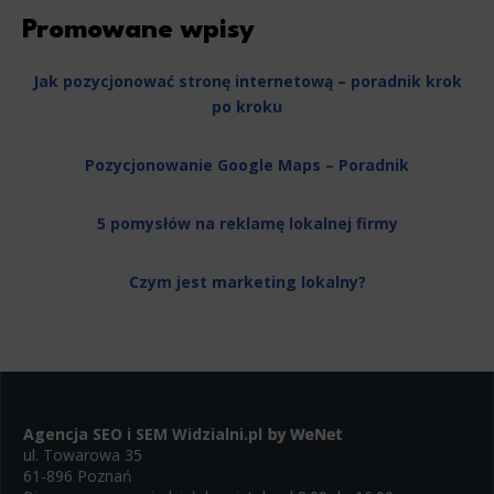
Promowane wpisy
Jak pozycjonować stronę internetową – poradnik krok
po kroku
Pozycjonowanie Google Maps – Poradnik
5 pomysłów na reklamę lokalnej firmy
Czym jest marketing lokalny?
Agencja SEO i SEM
Widzialni.pl
ul. Towarowa 35
61-896 Poznań