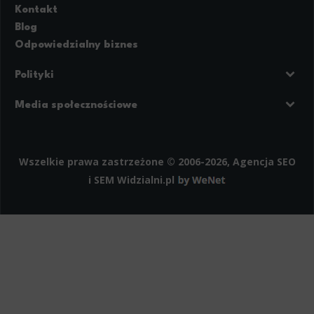
Kontakt
Blog
Odpowiedzialny biznes
Polityki
Prywatność
Regulamin strony
Media społecznościowe
Polityka cookies
Facebook
LinkedIn
Instagram
Wszelkie prawa zastrzeżone © 2006-2026, Agencja SEO
i SEM
Widzialni.pl