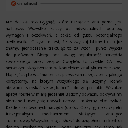
Nie da się rozstrzygnąć, które narzędzie analityczne jest
najlepsze. Wszystko zależy od indywidualnych potrzeb,
wymagań i oczekiwań, a także od gustu potencjalnego
użytkownika. Oczywiste jest, że zazwyczaj lubimy to co już
znamy, jednocześnie traktując to za wzór i punkt wyjścia
do porównań. Biorąc pod uwagę popularność narzędzia
stworzonego przez zespół Google’a, to zwykle GA jest
pierwszym skojarzeniem w kontekście analityki internetowej.
Najczęściej to właśnie on jest pierwszym narzędziem z jakiego
korzystamy, na którym wszystkiego się uczymy. Jednak
nie warto zamykać się w „bańce” jednego produktu. Wszakże
apetyt rośnie w miarę jedzenia! Bądźmy odważni, odkrywajmy
nieznane i uczmy się nowych rzeczy – możemy tylko zyskać.
Każde z omówionych narzędzi (oprócz CrazyEgg) jest w pełni
funkcjonalnym mechanizmem służącym analityce
internetowej. Wszystkie mogą służyć do uzupełnienia i kontroli
danych uzyskanych przez Google Analytics, tak samo jak