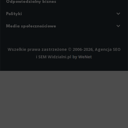
Odpowiedzialny biznes
Polityki
Prywatność
Regulamin strony
Media społecznościowe
Polityka cookies
Facebook
LinkedIn
Instagram
Wszelkie prawa zastrzeżone © 2006-2026, Agencja SEO
i SEM
Widzialni.pl