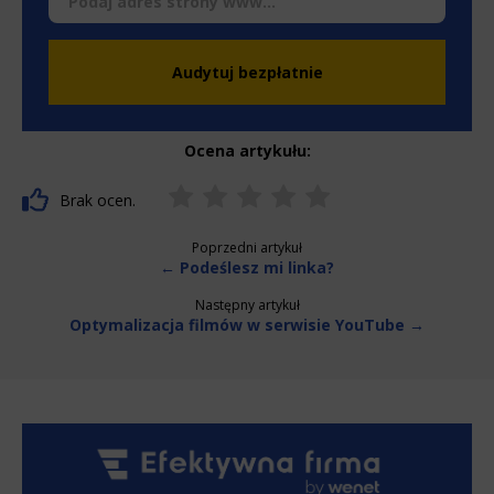
wpływu na zgodność z prawem przetwarzania, którego
*
dokonano na podstawie zgody przed jej cofnięciem.
Audytuj bezpłatnie
Ocena artykułu:
Brak ocen.
Poprzedni artykuł
← Podeślesz mi linka?
Następny artykuł
Optymalizacja filmów w serwisie YouTube →