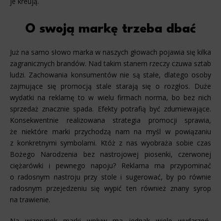
je kreują.
O swoją markę trzeba dbać
Już na samo słowo marka w naszych głowach pojawia się kilka
zagranicznych brandów. Nad takim stanem rzeczy czuwa sztab
ludzi. Zachowania konsumentów nie są stałe, dlatego osoby
zajmujące się promocją stale starają się o rozgłos. Duże
wydatki na reklamę to w wielu firmach norma, bo bez nich
sprzedaż znacznie spada. Efekty potrafią być zdumiewające.
Konsekwentnie realizowana strategia promocji sprawia,
że niektóre marki przychodzą nam na myśl w powiązaniu
z konkretnymi symbolami. Któż z nas wyobraża sobie czas
Bożego Narodzenia bez nastrojowej piosenki, czerwonej
ciężarówki i pewnego napoju? Reklama ma przypominać
o radosnym nastroju przy stole i sugerować, by po równie
radosnym przejedzeniu się wypić ten również znany syrop
na trawienie.
Na wizerunek marki wpływ ma jednak wiele wydarzeń,