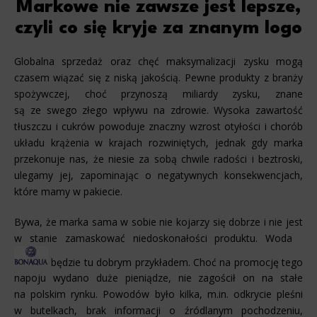
Markowe nie zawsze jest lepsze,
czyli co się kryje za znanym logo
Globalna sprzedaż oraz chęć maksymalizacji zysku mogą
czasem wiązać się z niską jakością. Pewne produkty z branży
spożywczej, choć przynoszą miliardy zysku, znane
są ze swego złego wpływu na zdrowie. Wysoka zawartość
tłuszczu i cukrów powoduje znaczny wzrost otyłości i chorób
układu krążenia w krajach rozwiniętych, jednak gdy marka
przekonuje nas, że niesie za sobą chwile radości i beztroski,
ulegamy jej, zapominając o negatywnych konsekwencjach,
które mamy w pakiecie.
Bywa, że marka sama w sobie nie kojarzy się dobrze i nie jest
w stanie zamaskować niedoskonałości produktu. Woda
będzie tu dobrym przykładem. Choć na promocję tego
napoju wydano duże pieniądze, nie zagościł on na stałe
na polskim rynku. Powodów było kilka, m.in. odkrycie pleśni
w butelkach, brak informacji o źródlanym pochodzeniu,