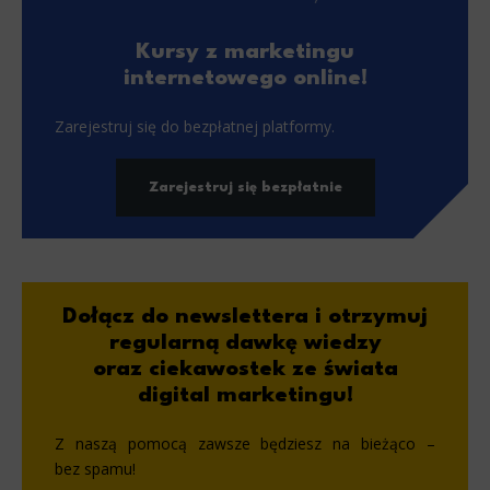
Kursy z marketingu
internetowego online!
Zarejestruj się do bezpłatnej platformy.
Zarejestruj się bezpłatnie
Dołącz do newslettera i otrzymuj
regularną dawkę wiedzy
oraz ciekawostek ze świata
digital marketingu!
Z naszą pomocą zawsze będziesz na bieżąco –
bez spamu!