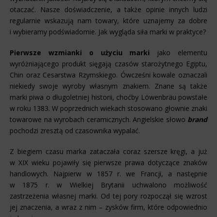
otaczać. Nasze doświadczenie, a także opinie innych ludzi
regularnie wskazują nam towary, które uznajemy za dobre
i wybieramy podświadomie. Jak wygląda siła marki w praktyce?
Pierwsze wzmianki o użyciu marki
jako elementu
wyróżniającego produkt sięgają czasów starożytnego Egiptu,
Chin oraz Cesarstwa Rzymskiego. Ówcześni kowale oznaczali
niekiedy swoje wyroby własnym znakiem. Znane są także
marki piwa o długoletniej historii, choćby Löwenbräu powstałe
w roku 1383. W poprzednich wiekach stosowano głownie znaki
towarowe na wyrobach ceramicznych. Angielskie słowo
brand
pochodzi zresztą od czasownika wypalać.
Z biegiem czasu marka zataczała coraz szersze kręgi, a już
w XIX wieku pojawiły się pierwsze prawa dotyczące znaków
handlowych. Najpierw w 1857 r. we Francji, a następnie
w 1875 r. w Wielkiej Brytanii uchwalono możliwość
zastrzeżenia własnej marki. Od tej pory rozpoczął się wzrost
jej znaczenia, a wraz z nim – zysków firm, które odpowiednio