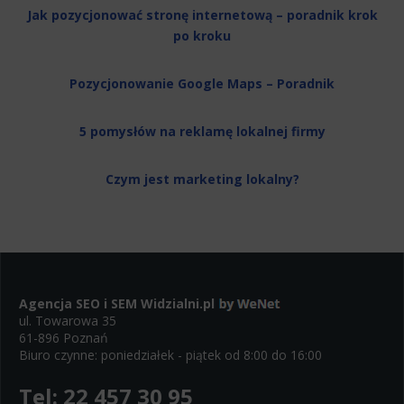
Jak pozycjonować stronę internetową – poradnik krok
po kroku
Pozycjonowanie Google Maps – Poradnik
5 pomysłów na reklamę lokalnej firmy
Czym jest marketing lokalny?
Agencja SEO i SEM
Widzialni.pl
ul. Towarowa 35
61-896 Poznań
Biuro czynne: poniedziałek - piątek od 8:00 do 16:00
Tel:
22 457 30 95