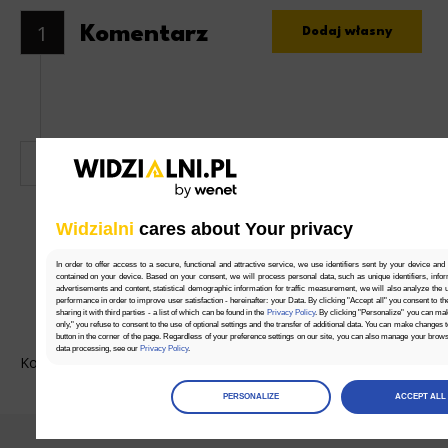
1
Komentarz
Dodaj własny
Marcin
dnia 2015-11-03 o 17:12
1
Nabywanie markowych produktów to nie tylko chęć
zaimponowania sąsiadom. Na reputację marki
Widzialni
cares about Your privacy
pracuje się zwykle latami i wiąże się to z wysoką
jakością. Wolę zapłacić więcej firmie,
In order to offer access to a secure, functional and attractive service, we use identifiers sent by your device and
która udowodniła już co jest warta.
contained on your device. Based on your consent, we will process personal data, such as unique identifiers, infor
advertisements and content, statistical demographic information for traffic measurement, we will also analyze the use
performance in order to improve user satisfaction - hereinafter: your Data. By clicking "Accept all" you consent to th
sharing it with third parties - a list of which can be found in the
Privacy Policy
. By clicking "Personalize" you can ma
only," you refuse to consent to the use of optional settings and the transfer of additional data. You can make changes 
button in the corner of the page. Regardless of your preference settings on our site, you can also manage your brow
data processing, see our
Privacy Policy
.
Komentarze są wyłączone.
Manage
preferences
PERSONALIZE
ACCEPT ALL
Select the consents of your choice
Necessary