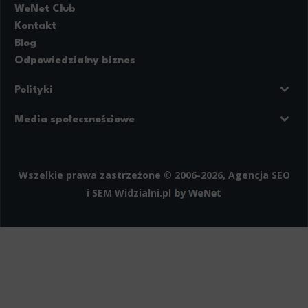
WeNet Club
Kontakt
Blog
Odpowiedzialny biznes
Polityki
Prywatność
Regulamin strony
Media społecznościowe
Polityka cookies
Facebook
LinkedIn
Instagram
Wszelkie prawa zastrzeżone © 2006-2026, Agencja SEO
i SEM
Widzialni.pl