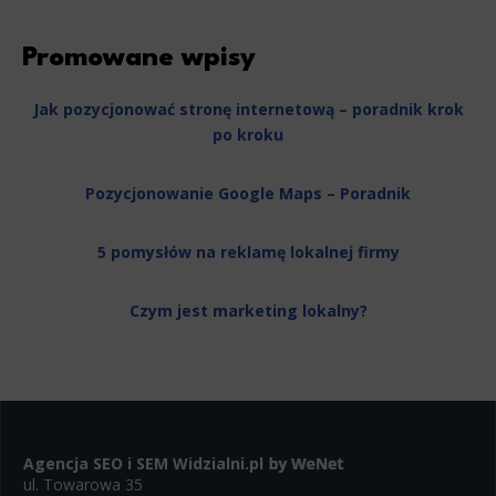
Analytics
Scripts and data used to collect information to analyze site traffic and how users use the site, how they came 
statistics about users. Analytical cookies and similar technologies allow us to measure the effectiveness of action
Promowane wpisy
Marketing
Jak pozycjonować stronę internetową – poradnik krok
Scope responsible for displaying personalized ads that may be of interest to the user based on browsing history 
po kroku
party files that, in conjunction with files installed while browsing other websites, profile the user, providin
retargeting content deemed most appropriate.
Pozycjonowanie Google Maps – Poradnik
5 pomysłów na reklamę lokalnej firmy
Czym jest marketing lokalny?
Agencja SEO i SEM
Widzialni.pl
ul. Towarowa 35