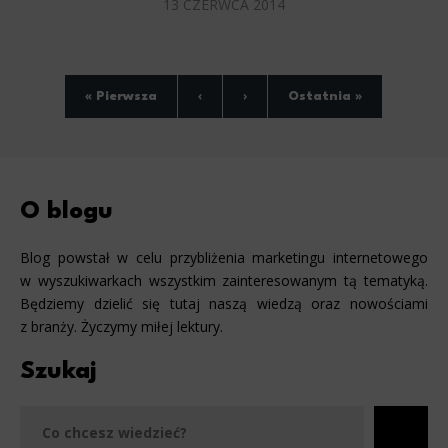
13 CZERWCA 2014
« Pierwsza
‹
›
Ostatnia »
O blogu
Blog powstał w celu przybliżenia marketingu internetowego
w wyszukiwarkach wszystkim zainteresowanym tą tematyką.
Będziemy dzielić się tutaj naszą wiedzą oraz nowościami
z branży. Życzymy miłej lektury.
Szukaj
Szu