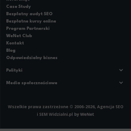
Case Study
Bezpłatny audyt SEO
Bezpłatne kursy online
Program Partnerski
WeNet Club
Kontakt
Blog
Odpowiedzialny biznes
Polityki
Prywatność
Regulamin strony
Media społecznościowe
Polityka cookies
Facebook
LinkedIn
Instagram
Wszelkie prawa zastrzeżone © 2006-2026, Agencja SEO
i SEM
Widzialni.pl