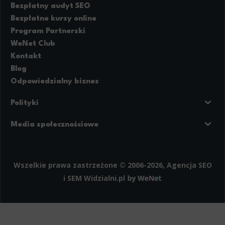
Bezpłatny audyt SEO
Bezpłatne kursy online
Program Partnerski
WeNet Club
Kontakt
Blog
Odpowiedzialny biznes
Polityki
Prywatność
Regulamin strony
Media społecznościowe
Polityka cookies
Facebook
LinkedIn
Instagram
Wszelkie prawa zastrzeżone © 2006-2026, Agencja SEO
i SEM
Widzialni.pl