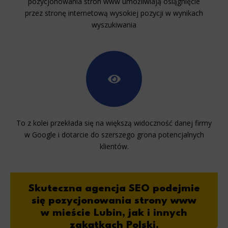
pozycjonowania stron www umożliwiają osiągnięcie
przez stronę internetową wysokiej pozycji w wynikach
wyszukiwania
To z kolei przekłada się na większą widoczność danej firmy
w Google i dotarcie do szerszego grona potencjalnych
klientów.
Skuteczna agencja SEO
podejmie
się pozycjonowania strony www
w mieście Lubin, jak i innych
zakątkach Polski.