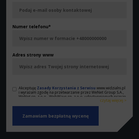
Numer telefonu
*
Adres strony www
Akceptuję
Zasady Korzystania z Serwisu
www.widzialni.pl
i wyrażam zgodę na przetwarzanie przez WeNet Group S.A.,
WeNet sp. z o.o., WebWave sp. z o.o. udostępnionych przeze
czytaj więcej >
mnie danych osobowych na warunkach opisanych w
Zasadach. Oświadczam, że są mi znane cele przetwarzania
< zwiń
danych osobowych oraz moje uprawnienia. Ponadto,
wyrażam zgodę na wykonywanie przez WeNet Group S.A.,
WeNet sp. z o.o., WebWave sp. z o.o. działań w zakresie
marketingu bezpośredniego kierowanych na urządzenia
telekomunikacyjne, w tym w szczególności telefony lub
komputery, których jestem użytkownikiem końcowym oraz
wyrażam zgodę na otrzymywanie od WeNet Group S.A.,