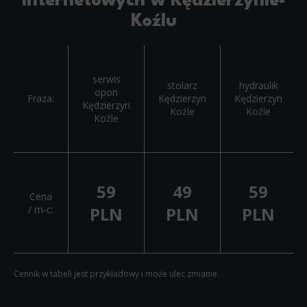
internetowych w Kędzierzynie-
Koźlu
serwis
stolarz
hydraulik
opon
Fraza:
Kędzierzyn
Kędzierzyn
Kędzierzyn
Koźle
Koźle
Koźle
59
49
59
Cena
/ m-c:
PLN
PLN
PLN
Cennik w tabeli jest przykładowy i może ulec zmianie.