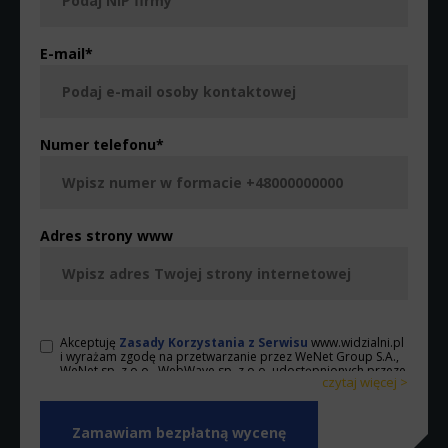
E-mail
*
Numer telefonu
*
Adres strony www
Akceptuję
Zasady Korzystania z Serwisu
www.widzialni.pl
i wyrażam zgodę na przetwarzanie przez WeNet Group S.A.,
WeNet sp. z o.o., WebWave sp. z o.o. udostępnionych przeze
czytaj więcej >
mnie danych osobowych na warunkach opisanych w
Zasadach. Oświadczam, że są mi znane cele przetwarzania
< zwiń
danych osobowych oraz moje uprawnienia. Ponadto,
wyrażam zgodę na wykonywanie przez WeNet Group S.A.,
WeNet sp. z o.o., WebWave sp. z o.o. działań w zakresie