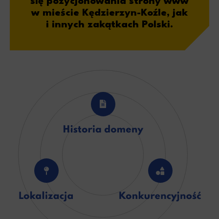
się pozycjonowania strony www
w mieście Kędzierzyn-Koźle, jak
i innych zakątkach Polski.