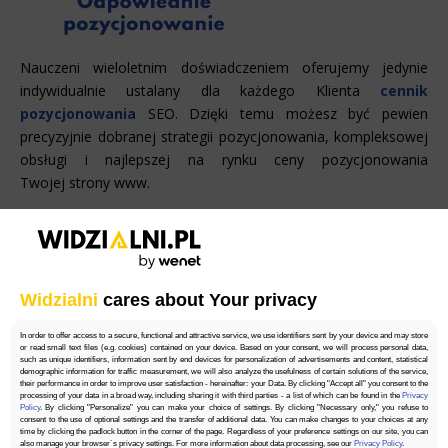
Nauczeni wieloletnim doświadczeniem oferujemy jedynie
indywidualnie ustalany dla każdego Klienta
cennik
pozycjonowania
SEO. Dzięki temu możesz być pewien
precyzyjnie dobranej strategii pozycjonowania, kompleksowej
obsługi i najlepszej na rynku ceny pozycjonowania
Twojej strony www.
Widzialni
cares about Your privacy
In order to offer access to a secure, functional and attractive service, we use identifiers sent by your device and may store
or read small text files (e.g. cookies) contained on your device. Based on your consent, we will process personal data,
Działamy
na terenie całej Polski –
such as unique identifiers, information sent by end devices for personalization of advertisements and content, statistical
demographic information for traffic measurement, we will also analyze the usefulness of certain solutions of the service,
nie tylko w Kędzierzynie Koźlu
their performance in order to improve user satisfaction - hereinafter: your Data. By clicking "Accept all" you consent to the
processing of your data in a broad way, including sharing it with third parties - a list of which can be found in the
Privacy
Policy
. By clicking "Personalize" you can make your choice of settings. By clicking "Necessary only," you refuse to
consent to the use of optional settings and the transfer of additional data. You can make changes to your choices at any
time by clicking the padlock button in the corner of the page. Regardless of your preference settings on our site, you can
also manage your browser`s privacy settings. For more information about data processing, see our
Privacy Policy
.