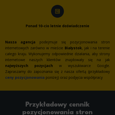
making it easier for you to use the site.
Analytics
Scripts and data used to collect information to analyze site traffic and how users use the site, how they came to the
site, and to create aggregate demographic statistics about users. Analytical cookies and similar technologies allow us
to measure the effectiveness of actions taken and content presented.
Ponad 10-cio letnie doświadczenie
Marketing
Nasza agencja
podejmuje się pozycjonowania stron
Scope responsible for displaying personalized ads that may be of interest to the user based on browsing history and
habits and demographic criteria. Also, third-party files that, in conjunction with files installed while browsing other
internetowych zarówno w mieście
Białystok
, jak i na terenie
websites, profile the user, providing him or her with the marketing, advertising and retargeting content deemed most
appropriate.
całego kraju. Wykonujemy odpowiednie działania, aby strony
internetowe naszych klientów znajdowały się na jak
najwyższych pozycjach
w wyszukiwarce Google.
Zapraszamy do zapoznania się z nasza ofertą (przykładowy
ceny pozycjonowania
poniżej) oraz podjęcia współpracy
Przykładowy cennik
pozycjonowania stron