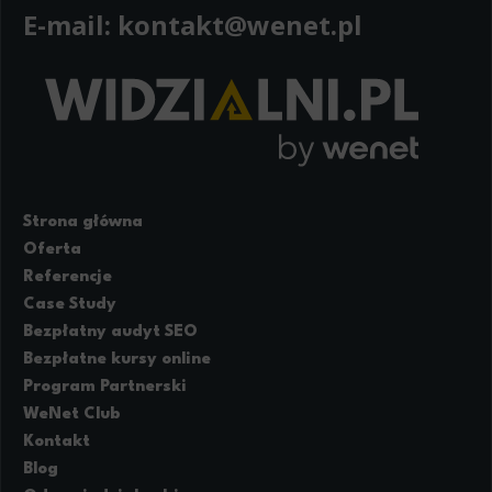
E-mail:
kontakt@wenet.pl
Strona główna
Oferta
Referencje
Case Study
Bezpłatny audyt SEO
Bezpłatne kursy online
Program Partnerski
WeNet Club
Kontakt
Blog