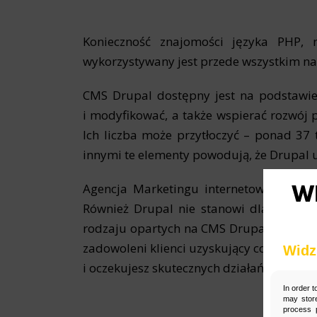
Konieczność znajomości języka PHP, 
wykorzystywany jest przede wszystkim na
CMS Drupal dostępny jest na podstawie l
i modyfikować, a także wspierać rozwój p
Ich liczba może przytłoczyć – ponad 37
innymi te elementy powodują, że Drupal 
Agencja Marketingu internetowego Widz
Również Drupal nie stanowi dla nas żad
rodzaju opartych na CMS Drupal. Nasi spe
zadowoleni klienci uzyskujący coraz leps
Widz
i oczekujesz skutecznych działań SEO, sko
In order t
may store
process p