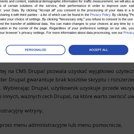
ments and content, statistical demographic information for traffic measurement, we will also a
s of certain solutions of the service, their performance in order to improve user sati
er: your Data. By clicking "Accept all" you consent to the processing of your data in a 
sharing it with third parties - a list of which can be found in the
Privacy Policy
. By clicking "P
ake your choice of settings. By clicking "Necessary only," you refuse to consent to the use o
and the transfer of additional data. You can make changes to your choices at any time by cl
utton in the corner of the page. Regardless of your preference settings on our site, yo
ur browser`s privacy settings. For more information about data processing, see our
Privacy
Drupal – dlaczego warto?
age
preferences
PERSONALIZE
ACCEPT ALL
 the consents of your choice
ej na CMS Drupal pozwala uzyskać wyjątkowo użyteczne
sary
er Drupal gwarantuje brak kosztów skryptu i rozszerz
cripts and data stored on the end device contribute to the security and usability of the website by ena
asic functions such as site navigation and access to specific areas of the website. The website cannot
. Wybierając Drupal, użytkownik uzyskuje przede wszys
ithout this group.
Do innych, ważnych cech Drupal, na które warto zwrócić uw
onality
istracyjny witryny,
ta used to personalize your use of our website and to remember choices you make while using our w
 may use functional cookies to remember your language preferences or to remember your login informatio
ou to use the site.
przez menu administracyjne lub menu pomocnicze,