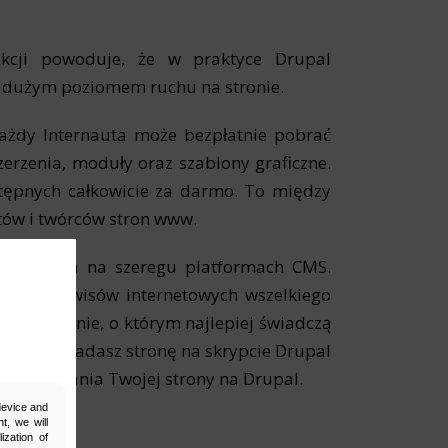
nkcji powoduje, że w praktyce Drupal
i dużym poziomem ruchu na stronie.
 każdy Internauta może bezpłatnie pobrać
zerzenia, moduły oraz szablony graficzne.
stępnych całkowicie za darmo. To między
tów i twórców stron www.
w opartych na szeregu platformach CMS.
M dla serwisów internetowych wszelkiego
oświadczenie, o którym najlepiej świadczą
Jeśli posiadasz stronę na skrypcie Drupal
ozycjonowania Twojej strony na Drupal.
 device and
t, we will
ization of