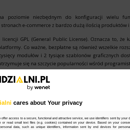
na poziomie niezbędnym do konfiguracji wielu fu
 stronach e-commerce z bardzo dużą ilością produktów 
icencji GPL (General Public License). Oznacza to, że
latformy. Co ważne, bezpłatne są również wszelkie rozs
 tysięcy modułów i 2 tysiące szablonów graficznych do
utrzymuje się na szczycie popularności wśród programis
ialni.pl specjalizuje się w pozycjonowaniu stron ww
nej tajemnicy. Oferujemy skuteczne działania SEO/SE
cjaliści posiadają niezbędną wiedzę oraz wieloletnie d
zą widoczność i wyższe pozycje w wynikach wyszukiwania. 
ialni
cares about Your privacy
ntaktuj się z nami już dziś i uzyskaj bezpłatną wycenę p
o offer access to a secure, functional and attractive service, we use identifiers sent by your
 or read small text files (e.g. cookies) contained on your device. Based on your consen
ersonal data, such as unique identifiers, information sent by end devices for personal