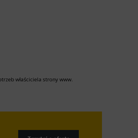
site, and to
measure the
d habits and
le the user,
otrzeb właściciela strony www.