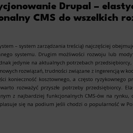
ycjonowanie Drupal – elasty
jonalny CMS do wszelkich r
em – system zarządzania treścią) najczęściej obejmuje
danego systemu. Drugim możliwości rozwoju lub mody
ednak jedynie na aktualnych potrzebach przedsiębiorcy
owych rozwiązań, trudności związane z ingerencją w ko
ści konieczność kosztownego, a często ryzykownego pr
warto rozważyć przyszłe potrzeby przedsiębiorcy. E
dnym z najbardziej funkcjonalnych CMS-ów na rynku, 
plasuje się na podium jeśli chodzi o popularność w Po