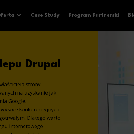
ferta
Case Study
Program Partnerski
Bl
lepu Drupal
łaściciela strony
wanych na uzyskanie jak
nia Google.
 wysoce konkurencyjnych
gotrwałym. Dlatego warto
ingu internetowego