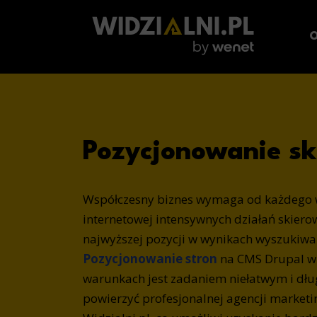
O
Pozycjonowanie sk
Współczesny biznes wymaga od każdego w
internetowej intensywnych działań skiero
najwyższej pozycji w wynikach wyszukiwa
Pozycjonowanie stron
na CMS Drupal w
warunkach jest zadaniem niełatwym i dłu
powierzyć profesjonalnej agencji market