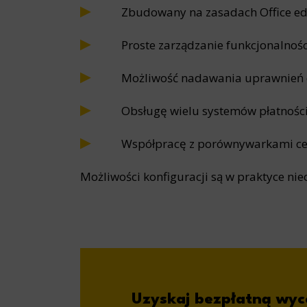
Zbudowany na zasadach Office edy
Analyt
Scripts and
create agg
Proste zarządzanie funkcjonalnoś
effectivene
Możliwość nadawania uprawnień d
Marke
Obsługę wielu systemów płatności
Scope respo
demographic 
providing h
Współpracę z porównywarkami ce
Możliwości konfiguracji są w praktyce nie
Uzyskaj bezpłatną wyc