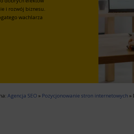
zo dobrych efektów
e i rozwój biznesu.
ogatego wachlarza
 na:
Agencja SEO
»
Pozycjonowanie stron internetowych
»