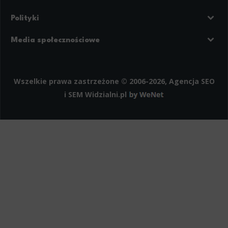
Polityki
Prywatność
Regulamin strony
Media społecznościowe
Polityka cookies
Facebook
LinkedIn
Instagram
Wszelkie prawa zastrzeżone © 2006-2026, Agencja SEO
i SEM
Widzialni.pl