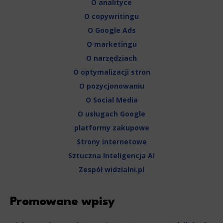
O analityce
Necessary scripts and data stored on the end device contribute to the security and usability of the website by enab
O copywritingu
navigation and access to specific areas of the website. The website cannot be properly displayed without this grou
O Google Ads
Functionality
O marketingu
This is data used to personalize your use of our website and to remember choices you make while using our websit
remember your language preferences or to remember your login information, making it easier for you to use the site
O narzędziach
O optymalizacji stron
Analytics
O pozycjonowaniu
Scripts and data used to collect information to analyze site traffic and how users use the site, how they came 
statistics about users. Analytical cookies and similar technologies allow us to measure the effectiveness of action
O Social Media
O usługach Google
Marketing
platformy zakupowe
Scope responsible for displaying personalized ads that may be of interest to the user based on browsing history 
party files that, in conjunction with files installed while browsing other websites, profile the user, providin
Strony internetowe
retargeting content deemed most appropriate.
Sztuczna Inteligencja AI
Zespół widzialni.pl
Promowane wpisy