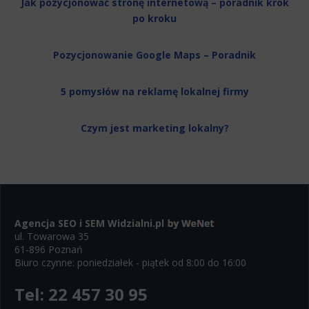
Jak pozycjonować stronę internetową – poradnik krok
po kroku
Pozycjonowanie Google Maps – Poradnik
5 pomysłów na reklamę lokalnej firmy
Czym jest marketing lokalny?
Agencja SEO i SEM
Widzialni.pl
ul. Towarowa 35
61-896 Poznań
Biuro czynne: poniedziałek - piątek od 8:00 do 16:00
Tel:
22 457 30 95