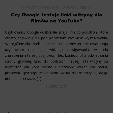
,
O POZYCJONOWANIU
O SOCIAL MEDIA
Czy Google testuje linki witryny dla
filmów na YouTube?
Użytkownicy Google doskonale znają linki do podstron, które
często pojawiają się pod pierwszym wynikiem wyszukiwania,
szczególnie dla marki lub specjalnej strony internetowej. Dają
użytkownikom opcję szybkiego nawigowania, w celu
znalezienia interesującej treści, bez konieczności odwiedzania
strony głównej. Linki do podstron inaczej linki witryny są
użyteczne dla konsumenta i niezwykle ważne dla marki,
ponieważ spychają resztę wyników na niższe pozycje, dając
domenie pierwsze, [...]
6 LIPCA 2015