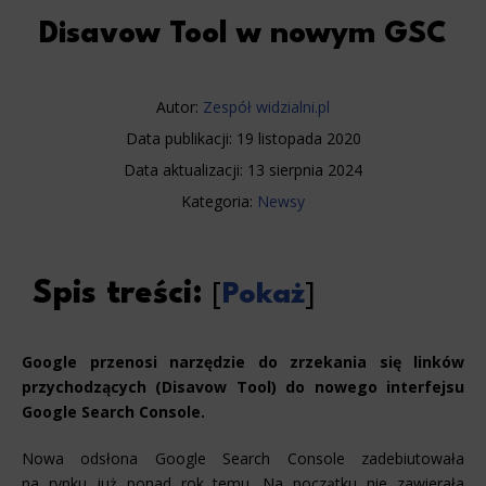
Disavow Tool w nowym GSC
Autor:
Zespół widzialni.pl
Data publikacji:
19 listopada 2020
Data aktualizacji:
13 sierpnia 2024
Kategoria:
Newsy
Spis treści:
[
Pokaż
]
Google przenosi narzędzie do zrzekania się linków
przychodzących (Disavow Tool) do nowego interfejsu
Google Search Console.
Nowa odsłona Google Search Console zadebiutowała
na rynku już ponad rok temu. Na początku nie zawierała