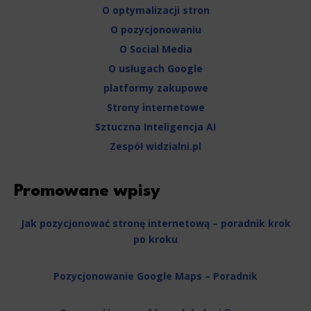
Necessary
O optymalizacji stron
Necessary scripts and data stored on the end device contribute to the security and usability of the website by enab
O pozycjonowaniu
navigation and access to specific areas of the website. The website cannot be properly displayed without this grou
O Social Media
Functionality
O usługach Google
This is data used to personalize your use of our website and to remember choices you make while using our websit
platformy zakupowe
remember your language preferences or to remember your login information, making it easier for you to use the site
Strony internetowe
Analytics
Sztuczna Inteligencja AI
Scripts and data used to collect information to analyze site traffic and how users use the site, how they came 
Zespół widzialni.pl
statistics about users. Analytical cookies and similar technologies allow us to measure the effectiveness of action
Marketing
Promowane wpisy
Scope responsible for displaying personalized ads that may be of interest to the user based on browsing history 
party files that, in conjunction with files installed while browsing other websites, profile the user, providin
retargeting content deemed most appropriate.
Jak pozycjonować stronę internetową – poradnik krok
po kroku
Pozycjonowanie Google Maps – Poradnik