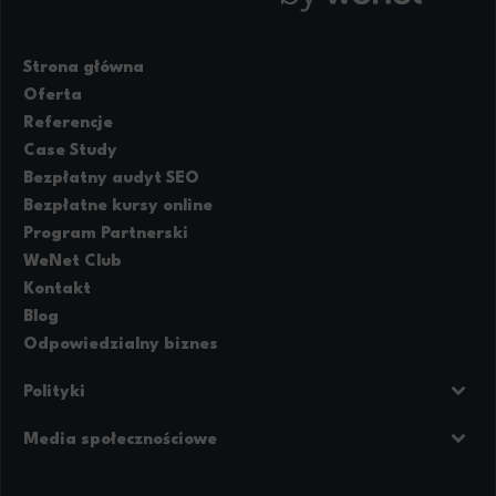
Strona główna
Oferta
Referencje
Case Study
Bezpłatny audyt SEO
Bezpłatne kursy online
Program Partnerski
WeNet Club
Kontakt
Blog
Odpowiedzialny biznes
Polityki
Prywatność
Regulamin strony
Media społecznościowe
Polityka cookies
Facebook
LinkedIn