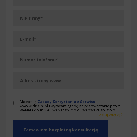
Akceptuję
Zasady Korzystania z Serwisu
www.widzialni.pl i wyrażam zgodę na przetwarzanie przez
WeNet Group S.A., WeNet sp. z o.o., WebWave sp. z o.o.
czytaj więcej >
udostępnionych przeze mnie danych osobowych na
warunkach opisanych w Zasadach. Oświadczam, że są mi
< zwiń
znane cele przetwarzania danych osobowych oraz moje
uprawnienia. Ponadto, wyrażam zgodę na wykonywanie
przez WeNet Group S.A., WeNet sp. z o.o., WebWave sp. z
o.o. działań w zakresie marketingu bezpośredniego