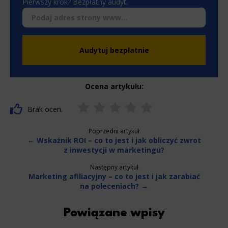
Pierwszy krok? Bezpłatny audyt.
dowolnym czasie, poprzez kontakt z Działem Obsługi
Klienta tel. 22 457 30 95 lub email kontakt@wenet.pl bez
wpływu na zgodność z prawem przetwarzania, którego
*
dokonano na podstawie zgody przed jej cofnięciem.
Audytuj bezpłatnie
Ocena artykułu:
Brak ocen.
Poprzedni artykuł
← Wskaźnik ROI – co to jest i jak obliczyć zwrot
z inwestycji w marketingu?
Następny artykuł
Marketing afiliacyjny – co to jest i jak zarabiać
na poleceniach? →
Powiązane wpisy