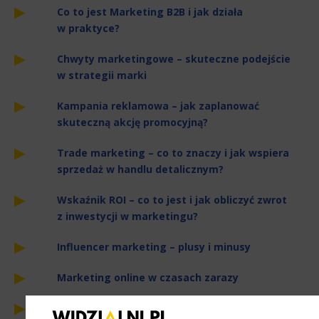
Co to jest Marketing B2B i jak działa
w praktyce?
Chwyty marketingowe – skuteczne podejście
w strategii marki
Kampania reklamowa – jak zaplanować
skuteczną akcję promocyjną?
Trade marketing – co to znaczy i jak wspiera
sprzedaż w handlu detalicznym?
Wskaźnik ROI – co to jest i jak obliczyć zwrot
z inwestycji w marketingu?
Influencer marketing – plusy i minusy
Marketing online w czasach zarazy
YouTube 2013 w Polsce i na świecie