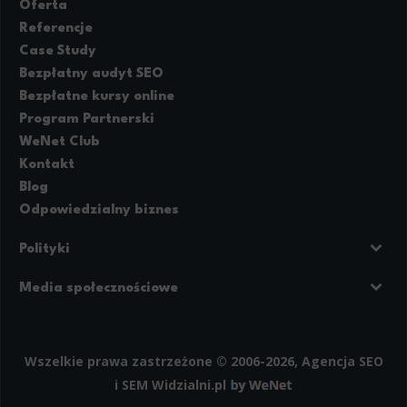
Oferta
Referencje
Case Study
Bezpłatny audyt SEO
Bezpłatne kursy online
Program Partnerski
WeNet Club
Kontakt
Blog
Odpowiedzialny biznes
Polityki
Prywatność
Regulamin strony
Media społecznościowe
Polityka cookies
Facebook
LinkedIn
Instagram
Wszelkie prawa zastrzeżone © 2006-2026, Agencja SEO
i SEM
Widzialni.pl