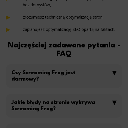
bez domysłów,
zrozumiesz techniczną optymalizację stron,
zaplanujesz optymalizację SEO opartą na faktach.
Najczęściej zadawane pytania -
FAQ
Czy Screaming Frog jest
darmowy?
Tak, dostępna jest darmowa wersja Screaming Frog,
która pozwala zeskanować do 500 adresów URL. Dla
Jakie błędy na stronie wykrywa
większych serwisów lub zaawansowanej analizy warto
Screaming Frog?
rozważyć wersję płatną – bez limitu i z integracją Google
Analytics oraz GSC.
Narzędzie wykrywa m.in. błędy 404, zduplikowane treści,
przekierowania, strony z tagiem „noindex”, problemy