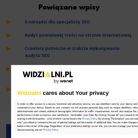
Powiązane wpisy
6 narzędzi dla specjalisty SEO
Audyt powielonej treści na stronie internetowej
Crawlery pomocne w trakcie wykonywania
audytu SEO
Darmowe narzędzia od Google pomocne
w trakcie wykonywania audytu SEO
Darmowy audyt SEO – pomóż swojemu
Widzialni
cares about Your privacy
biznesowi
In order to offer access to a secure, functional and attractive service, we use identifiers sent by your device and
contained on your device. Based on your consent, we will process personal data, such as unique identifiers, infor
advertisements and content, statistical demographic information for traffic measurement, we will also analyze the use
performance in order to improve user satisfaction - hereinafter: your Data. By clicking "Accept all" you consent to th
sharing it with third parties - a list of which can be found in the
Privacy Policy
. By clicking "Personalize" you can ma
only," you refuse to consent to the use of optional settings and the transfer of additional data. You can make changes 
button in the corner of the page. Regardless of your preference settings on our site, you can also manage your brow
data processing, see our
Privacy Policy
.