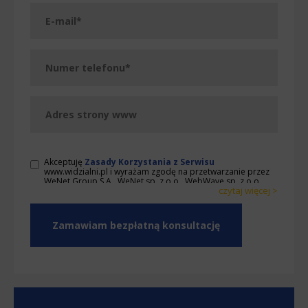
Akceptuję
Zasady Korzystania z Serwisu
www.widzialni.pl i wyrażam zgodę na przetwarzanie przez
WeNet Group S.A., WeNet sp. z o.o., WebWave sp. z o.o.
czytaj więcej >
udostępnionych przeze mnie danych osobowych na
warunkach opisanych w Zasadach. Oświadczam, że są mi
< zwiń
znane cele przetwarzania danych osobowych oraz moje
uprawnienia. Ponadto, wyrażam zgodę na wykonywanie
przez WeNet Group S.A., WeNet sp. z o.o., WebWave sp. z
o.o. działań w zakresie marketingu bezpośredniego
kierowanych na urządzenia telekomunikacyjne, w tym w
szczególności telefony lub komputery, których jestem
użytkownikiem końcowym oraz wyrażam zgodę na
otrzymywanie od WeNet Group S.A., WeNet sp. z o.o.,
WebWave sp. z o.o. informacji handlowych za pomocą
środków komunikacji elektronicznej, także przy użyciu
automatycznych systemów wywołujących na podane w