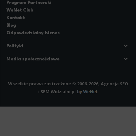
Program Partnerski
WeNet Club
Kontakt
Blog
Odpowiedzialny biznes
Polityki
Prywatność
Regulamin strony
Media społecznościowe
Polityka cookies
Facebook
LinkedIn
Instagram
Wszelkie prawa zastrzeżone © 2006-2026, Agencja SEO
i SEM
Widzialni.pl