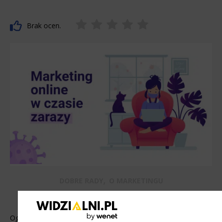
Brak ocen.
,
DOBRE RADY
O MARKETINGU
Marketing online w czasach zarazy
Oglądane w telewizji obrazy rozprzestrzeniającego się wirusa