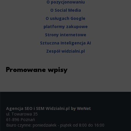
O pozycjonowaniu
O Social Media
O usługach Google
platformy zakupowe
Strony internetowe
Sztuczna Inteligencja AI
Zespół widzialni.pl
Promowane wpisy
Agencja SEO i SEM
Widzialni.pl
ul. Towarowa 35
61-896 Poznań
Biuro czynne: poniedziałek - piątek od 8:00 do 16:00