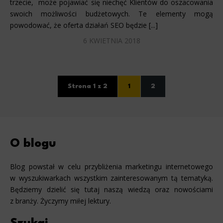
trzecie, może pojawiać się niechęć Klientów do oszacowania
swoich możliwości budżetowych. Te elementy mogą
powodować, że oferta działań SEO będzie [...]
6 KWIETNIA 2018
Strona 1 z 2
1
2
O blogu
Blog powstał w celu przybliżenia marketingu internetowego
w wyszukiwarkach wszystkim zainteresowanym tą tematyką.
Będziemy dzielić się tutaj naszą wiedzą oraz nowościami
z branży. Życzymy miłej lektury.