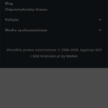
Blog
Odpowiedzialny biznes
Polityki
Prywatność
Regulamin strony
Media społecznościowe
Polityka cookies
Facebook
LinkedIn
Instagram
Wszelkie prawa zastrzeżone © 2006-2026, Agencja SEO
i SEM
Widzialni.pl