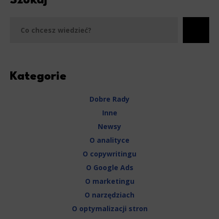
Szukaj
Szu
Kategorie
Dobre Rady
Inne
Newsy
O analityce
O copywritingu
O Google Ads
O marketingu
O narzędziach
O optymalizacji stron