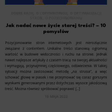
,
,
DOBRE RADY
O COPYWRITINGU
O OPTYMALIZACJI
,
STRON
O POZYCJONOWANIU
Jak nadać nowe życie starej treści? – 10
pomysłów
Pozycjonowanie stron internetowych jest nierozłącznie
związane z contentem. Unikalne treści stanowią ogromną
wartość w budowie widoczności i ruchu na stronie. Jednak
nawet najlepsze artykuły z czasem tracą na swojej aktualności
i wymagają, przynajmniej częściowego, odświeżenia. W takiej
sytuacji można zastosować metodę „na strusia”, a więc
schować głowę w piasek i nie przejmować się coraz gorszymi
wynikami generowanymi przez dotychczas wysoce jakościową
treść. Można również spróbować poprawić [...]
16 MAJA 2022