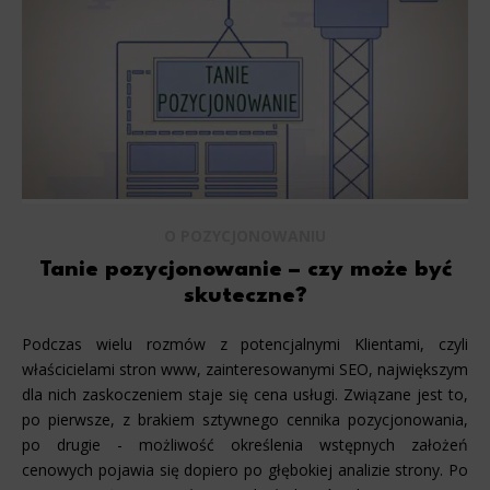
Marketing
Scope responsible for displaying personalized ads that may be of interest to the user based on browsing history 
party files that, in conjunction with files installed while browsing other websites, profile the user, providin
retargeting content deemed most appropriate.
O POZYCJONOWANIU
Tanie pozycjonowanie – czy może być
skuteczne?
Podczas wielu rozmów z potencjalnymi Klientami, czyli
właścicielami stron www, zainteresowanymi SEO, największym
dla nich zaskoczeniem staje się cena usługi. Związane jest to,
po pierwsze, z brakiem sztywnego cennika pozycjonowania,
po drugie - możliwość określenia wstępnych założeń
cenowych pojawia się dopiero po głębokiej analizie strony. Po