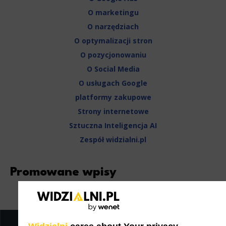
O marketingu
O narzędziach
O optymalizacji stron
O pozycjonowaniu
O Social Media
O usługach Google
platformy zakupowe
Strony internetowe
Sztuczna Inteligencja AI
Zespół widzialni.pl
Promowane wpisy