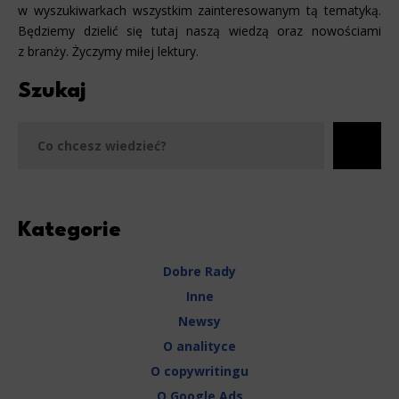
w wyszukiwarkach wszystkim zainteresowanym tą tematyką.
Będziemy dzielić się tutaj naszą wiedzą oraz nowościami
z branży. Życzymy miłej lektury.
Szukaj
Szu
Kategorie
Dobre Rady
Inne
Newsy
O analityce
O copywritingu
O Google Ads