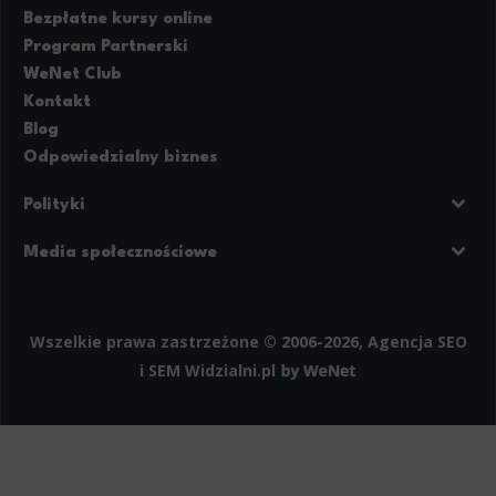
Marketing
Bezpłatne kursy online
Program Partnerski
Scope responsible for displaying personalized ads that may be of interest to the user based on browsing history 
party files that, in conjunction with files installed while browsing other websites, profile the user, providin
retargeting content deemed most appropriate.
WeNet Club
Kontakt
Blog
Odpowiedzialny biznes
Polityki
Prywatność
Regulamin strony
Media społecznościowe
Polityka cookies
Facebook
LinkedIn
Instagram
Wszelkie prawa zastrzeżone © 2006-2026, Agencja SEO
i SEM
Widzialni.pl