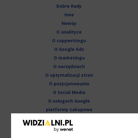
Dobre Rady
Inne
Newsy
O analityce
O copywritingu
O Google Ads
O marketingu
O narzędziach
O optymalizacji stron
O pozycjonowaniu
O Social Media
O usługach Google
platformy zakupowe
Strony internetowe
Sztuczna Inteligencja AI
Zespół widzialni.pl