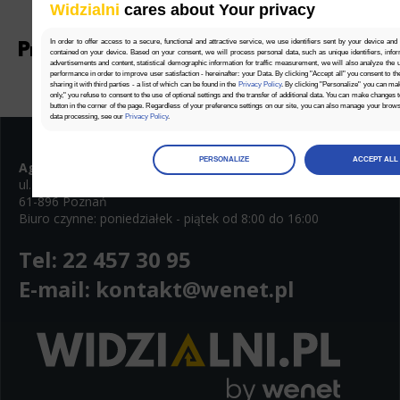
Widzialni
cares about Your privacy
In order to offer access to a secure, functional and attractive service, we use identifiers sent by your device and
Promowane wpisy
contained on your device. Based on your consent, we will process personal data, such as unique identifiers, infor
advertisements and content, statistical demographic information for traffic measurement, we will also analyze the use
performance in order to improve user satisfaction - hereinafter: your Data. By clicking "Accept all" you consent to th
sharing it with third parties - a list of which can be found in the
Privacy Policy
. By clicking "Personalize" you can ma
only," you refuse to consent to the use of optional settings and the transfer of additional data. You can make changes 
button in the corner of the page. Regardless of your preference settings on our site, you can also manage your brow
data processing, see our
Privacy Policy
.
Manage
preferences
PERSONALIZE
ACCEPT ALL
Agencja SEO i SEM
Widzialni.pl
Select the consents of your choice
ul. Towarowa 35
61-896 Poznań
Necessary
Biuro czynne: poniedziałek - piątek od 8:00 do 16:00
Necessary scripts and data stored on the end device contribute to the security and usability of the website by enab
navigation and access to specific areas of the website. The website cannot be properly displayed without this grou
Tel:
22 457 30 95
Functionality
E-mail:
kontakt@wenet.pl
This is data used to personalize your use of our website and to remember choices you make while using our websit
remember your language preferences or to remember your login information, making it easier for you to use the site
Analytics
Scripts and data used to collect information to analyze site traffic and how users use the site, how they came 
statistics about users. Analytical cookies and similar technologies allow us to measure the effectiveness of action