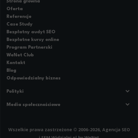
Strona główna
Scope responsible for displaying personalized ads that may be of interest to the user based on browsing history 
party files that, in conjunction with files installed while browsing other websites, profile the user, providin
Oferta
retargeting content deemed most appropriate.
Referencje
Case Study
Bezpłatny audyt SEO
Bezpłatne kursy online
Program Partnerski
WeNet Club
Kontakt
Blog
Odpowiedzialny biznes
Polityki
Prywatność
Regulamin strony
Media społecznościowe
Polityka cookies
Facebook
LinkedIn
Instagram
Wszelkie prawa zastrzeżone © 2006-2026, Agencja SEO
i SEM
Widzialni.pl