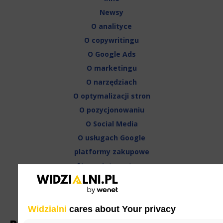
Newsy
O analityce
O copywritingu
O Google Ads
O marketingu
O narzędziach
O optymalizacji stron
O pozycjonowaniu
O Social Media
O usługach Google
platformy zakupowe
Strony internetowe
Sztuczna Inteligencja AI
Zespół widzialni.pl
Widzialni
cares about Your privacy